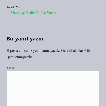
Sonraki Yazı
Menekşe Nedir Ne Ise Yarar
Bir yanıt yazın
E-posta adresiniz yayınlanmayacak.
Gerekli alanlar
*
ile
işaretlenmişlerdir
Yorum