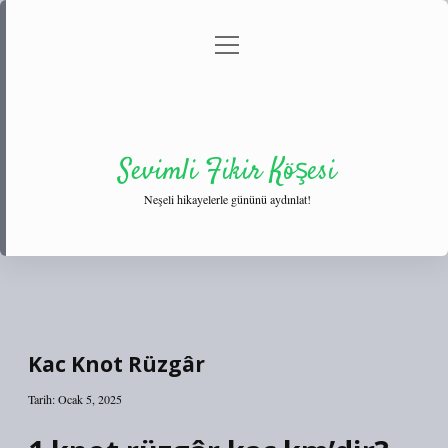
menüyü
Anasayfa
Gizlilik Politikası
Yasal Uyarı
aç
Hakkımızda
Sevimli Fikir Köşesi
Neşeli hikayelerle gününü aydınlat!
Kac Knot Rüzgâr
Tarih: Ocak 5, 2025