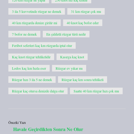
120 km rüzgar ne yapar
230 knot hız kaç kmdir
3 ila 5 kuvvetinde rüzgar ne demek
31 km rüzgar çok mu
40 km rüzgarda denize girilir mi
40 knot kaç bofor eder
7 bofor ne demek
En şiddetli rüzgar türü nedir
Feribot seferleri kaç km rüzgarda iptal olur
Kaç knot rüzgar tehlikelidir
Kasırga kaç knot
Lodos kaç km hızla eser
Rüzgar ev yıkar mı
Rüzgar hızı 3 ila 5 ne demek
Rüzgar kaç km sonra tehlikeli
Rüzgar kaç olursa denizde dalga olur
Saatte 40 km rüzgar hızı çok mu
Önceki Yazı
Havale Geçirdikten Sonra Ne Olur