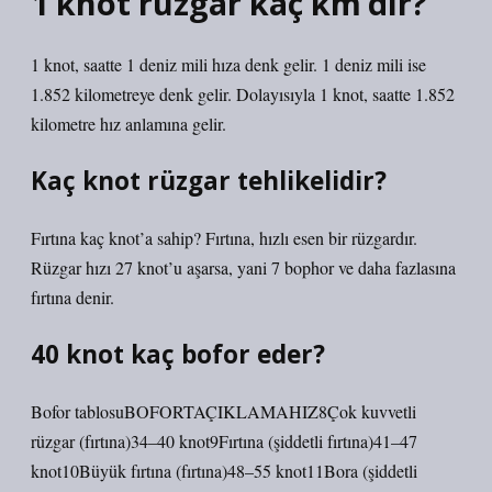
1 knot rüzgâr kaç km’dir?
1 knot, saatte 1 deniz mili hıza denk gelir. 1 deniz mili ise
1.852 kilometreye denk gelir. Dolayısıyla 1 knot, saatte 1.852
kilometre hız anlamına gelir.
Kaç knot rüzgar tehlikelidir?
Fırtına kaç knot’a sahip? Fırtına, hızlı esen bir rüzgardır.
Rüzgar hızı 27 knot’u aşarsa, yani 7 bophor ve daha fazlasına
fırtına denir.
40 knot kaç bofor eder?
Bofor tablosuBOFORTAÇIKLAMAHIZ8Çok kuvvetli
rüzgar (fırtına)34–40 knot9Fırtına (şiddetli fırtına)41–47
knot10Büyük fırtına (fırtına)48–55 knot11Bora (şiddetli