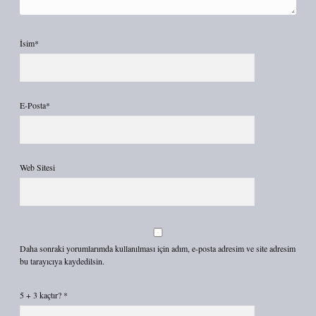
İsim*
E-Posta*
Web Sitesi
Daha sonraki yorumlarımda kullanılması için adım, e-posta adresim ve site adresim
bu tarayıcıya kaydedilsin.
5 + 3 kaçtır?
*