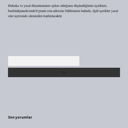
Hukuka ve yasal düzenlemelere aykırı olduğunu düşündüğünüz içerikleri,
backlinkpanelicomtr@gmail.com
adresine bildirmeniz halinde, ilgili içerikler yasal
süre içerisinde sitemizden kaldırılacaktır.
Arama
Son yorumlar