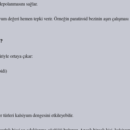
epolanmasını sağlar.
um değeri hemen tepki verir. Örneğin paratiroid bezinin aşırı çalışması
r?
iyle ortaya çıkar:
idi)
r türleri kalsiyum dengesini etkileyebilir.
 susuzluk hissi ve odaklanma güçlüğü bulunur. Ancak birçok kişi, kalsiyu