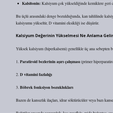
Kalsitonin:
Kalsiyum çok yükseldiğinde kemiklere geri d
Bu üçlü arasındaki denge bozulduğunda, kan tahlilinde kalsiy
kalsiyumu yükseltir, D vitamini eksikliği ise düşürür.
Kalsiyum Değerinin Yükselmesi Ne Anlama Geli
Yüksek kalsiyum (hiperkalsemi) genellikle üç ana sebepten bir
Paratiroid bezlerinin aşırı çalışması
1.
(primer hiperparatiro
D vitamini fazlalığı
2.
Böbrek fonksiyon bozuklukları
3.
Bazen de kansızlık ilaçları, idrar söktürücüler veya bazı kanse
Belirtiler arasında yorgunluk, kas zayıflığı, mide bulantısı,