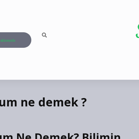
akkımızda
iyum ne demek ?
yum Ne Demek? Bilimin