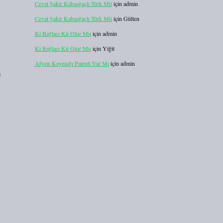
Cevat Şakir Kabaağaçlı Türk Mü
için
admin
Cevat Şakir Kabaağaçlı Türk Mü
için
Gülten
Ki Bağlacı Kü Olur Mu
için
admin
Ki Bağlacı Kü Olur Mu
için
Yiğit
Afyon Kaymağı Patenti Var Mı
için
admin
m