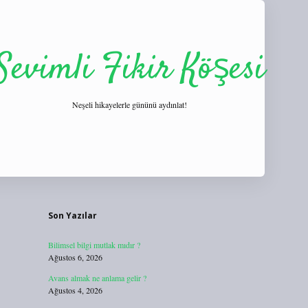
Sevimli Fikir Köşesi
Neşeli hikayelerle gününü aydınlat!
Sidebar
https://tulipbett.net/
Son Yazılar
Bilimsel bilgi mutlak mıdır ?
Ağustos 6, 2026
Avans almak ne anlama gelir ?
Ağustos 4, 2026