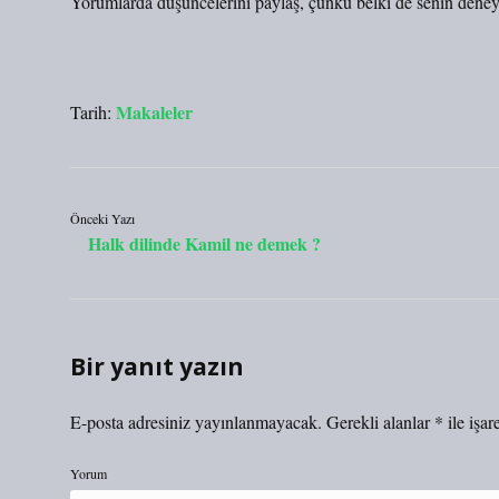
Yorumlarda düşüncelerini paylaş, çünkü belki de senin dene
Makaleler
Tarih:
Önceki Yazı
Halk dilinde Kamil ne demek ?
Bir yanıt yazın
E-posta adresiniz yayınlanmayacak.
Gerekli alanlar
*
ile işar
Yorum