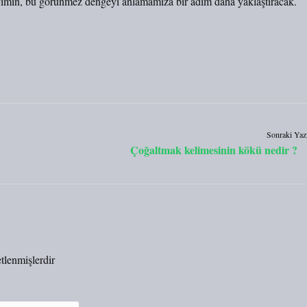
yimin, bu görünmez dengeyi anlamamıza bir adım daha yaklaştıracak.
Sonraki Yaz
Çoğaltmak kelimesinin kökü nedir ?
etlenmişlerdir