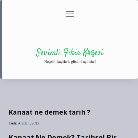
menüyü
Anasayfa
Gizlilik Politikası
Yasal Uyarı
aç
Hakkımızda
Sevimli Fikir Köşesi
Neşeli hikayelerle gününü aydınlat!
Kanaat ne demek tarih ?
Tarih: Aralık 1, 2025
Kanaat Ne Demek? Tarihsel Bir