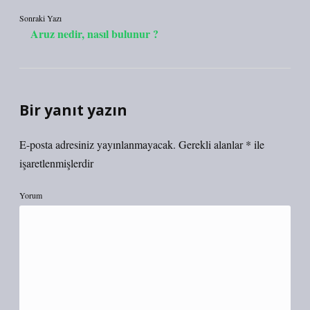
Sonraki Yazı
Aruz nedir, nasıl bulunur ?
Bir yanıt yazın
E-posta adresiniz yayınlanmayacak.
Gerekli alanlar
*
ile
işaretlenmişlerdir
Yorum