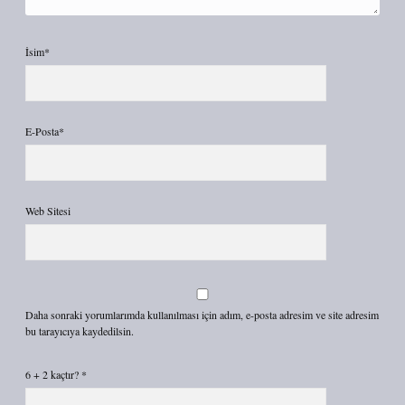
İsim*
E-Posta*
Web Sitesi
Daha sonraki yorumlarımda kullanılması için adım, e-posta adresim ve site adresim
bu tarayıcıya kaydedilsin.
6 + 2 kaçtır?
*