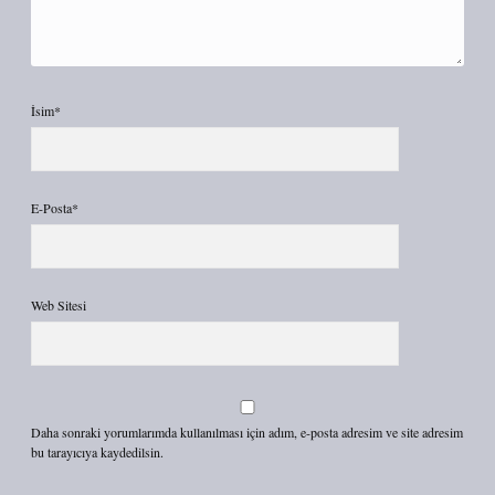
İsim*
E-Posta*
Web Sitesi
Daha sonraki yorumlarımda kullanılması için adım, e-posta adresim ve site adresim
bu tarayıcıya kaydedilsin.