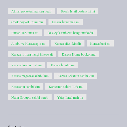
Alman porselen markası nedir
Bosch İsrail destekçisi mi
Cook boykot ürünü mü
Emsan İsrail malı mı
Emsan Türk malı mı
İki Geyik amblemi hangi markadır
Jumbo ve Karaca aynı mı
Karaca ailesi kimdir
Karaca batti mi
Karaca firması hangi ülkeye ait
Karaca Home boykot mu
Karaca İsrailin malı mı
Karaca İsrailin mi
Karaca mağazası sahibi kim
Karaca Tekstilin sahibi kim
Karacanın sahibi kim
Karacanın sahibi Türk mü
Narin Groupın sahibi nereli
Yataş İsrail malı mı