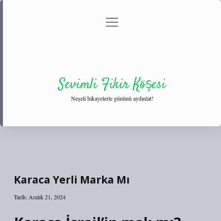
menüyü
Anasayfa
Gizlilik Politikası
Yasal Uyarı
aç
Hakkımızda
Sevimli Fikir Köşesi
Neşeli hikayelerle gününü aydınlat!
Karaca Yerli Marka Mı
Tarih: Aralık 21, 2024