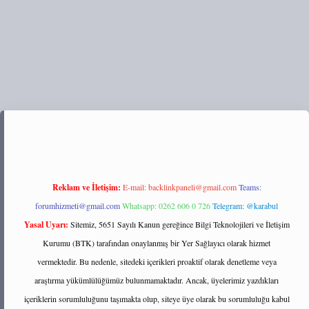
s://tulipbett.net/
Reklam ve İletişim:
E-mail:
backlinkpaneli@gmail.com
Teams:
forumhizmeti@gmail.com
Whatsapp: 0262 606 0 726
Telegram: @karabul
Yasal Uyarı:
Sitemiz, 5651 Sayılı Kanun gereğince Bilgi Teknolojileri ve İletişim
Kurumu (BTK) tarafından onaylanmış bir Yer Sağlayıcı olarak hizmet
vermektedir. Bu nedenle, sitedeki içerikleri proaktif olarak denetleme veya
araştırma yükümlülüğümüz bulunmamaktadır. Ancak, üyelerimiz yazdıkları
içeriklerin sorumluluğunu taşımakta olup, siteye üye olarak bu sorumluluğu kabul