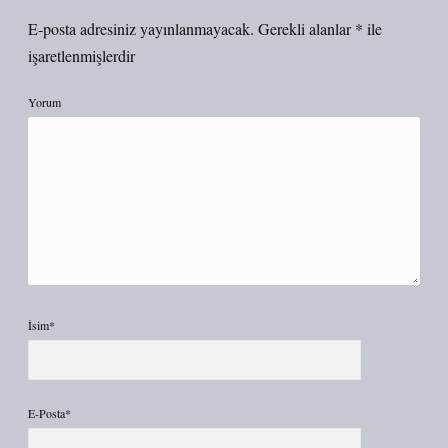
E-posta adresiniz yayınlanmayacak.
Gerekli alanlar
*
ile
işaretlenmişlerdir
Yorum
İsim*
E-Posta*