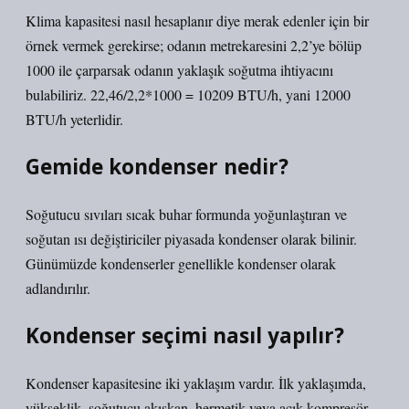
Klima kapasitesi nasıl hesaplanır diye merak edenler için bir
örnek vermek gerekirse; odanın metrekaresini 2,2’ye bölüp
1000 ile çarparsak odanın yaklaşık soğutma ihtiyacını
bulabiliriz. 22,46/2,2*1000 = 10209 BTU/h, yani 12000
BTU/h yeterlidir.
Gemide kondenser nedir?
Soğutucu sıvıları sıcak buhar formunda yoğunlaştıran ve
soğutan ısı değiştiriciler piyasada kondenser olarak bilinir.
Günümüzde kondenserler genellikle kondenser olarak
adlandırılır.
Kondenser seçimi nasıl yapılır?
Kondenser kapasitesine iki yaklaşım vardır. İlk yaklaşımda,
yükseklik, soğutucu akışkan, hermetik veya açık kompresör