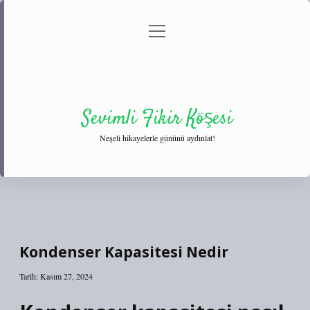
menüyü
Anasayfa
Gizlilik Politikası
Yasal Uyarı
aç
Hakkımızda
Sevimli Fikir Köşesi
Neşeli hikayelerle gününü aydınlat!
Kondenser Kapasitesi Nedir
Tarih: Kasım 27, 2024