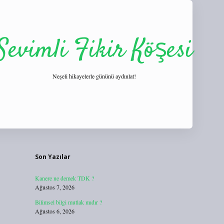
Sevimli Fikir Köşesi
Neşeli hikayelerle gününü aydınlat!
Sidebar
https://tulipbett.net/
Son Yazılar
Kanere ne demek TDK ?
Ağustos 7, 2026
Bilimsel bilgi mutlak mıdır ?
Ağustos 6, 2026