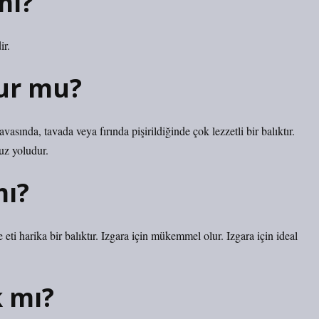
mı?
ir.
lur mu?
asında, tavada veya fırında pişirildiğinde çok lezzetli bir balıktır.
uz yoludur.
mı?
e eti harika bir balıktır. Izgara için mükemmel olur. Izgara için ideal
k mı?