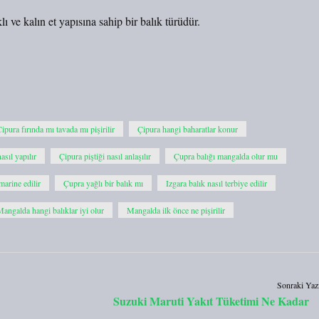
ı ve kalın et yapısına sahip bir balık türüdür.
ipura fırında mı tavada mı pişirilir
Çipura hangi baharatlar konur
asıl yapılır
Çipura piştiği nasıl anlaşılır
Çupra balığı mangalda olur mu
marine edilir
Çupra yağlı bir balık mı
Izgara balık nasıl terbiye edilir
angalda hangi balıklar iyi olur
Mangalda ilk önce ne pişirilir
Sonraki Yaz
Suzuki Maruti Yakıt Tüketimi Ne Kadar