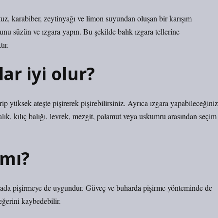
tuz, karabiber, zeytinyağı ve limon suyundan oluşan bir karışım
yunu süzün ve ızgara yapın. Bu şekilde balık ızgara tellerine
ır.
ar iyi olur?
rip yüksek ateşte pişirerek pişirebilirsiniz. Ayrıca ızgara yapabileceğiniz
 balık, kılıç balığı, levrek, mezgit, palamut veya uskumru arasından seçim
 mı?
 tavada pişirmeye de uygundur. Güveç ve buharda pişirme yönteminde de
değerini kaybedebilir.