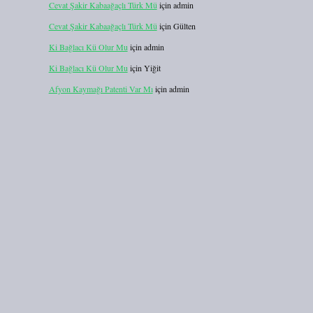
Cevat Şakir Kabaağaçlı Türk Mü
için
admin
Cevat Şakir Kabaağaçlı Türk Mü
için
Gülten
Ki Bağlacı Kü Olur Mu
için
admin
Ki Bağlacı Kü Olur Mu
için
Yiğit
Afyon Kaymağı Patenti Var Mı
için
admin