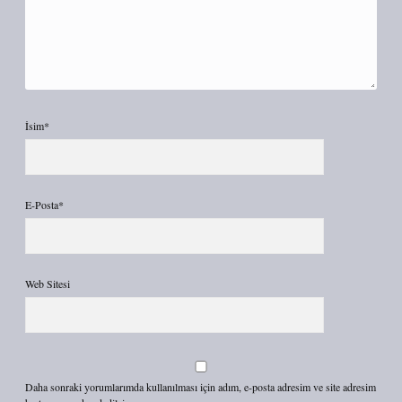
İsim*
E-Posta*
Web Sitesi
Daha sonraki yorumlarımda kullanılması için adım, e-posta adresim ve site adresim