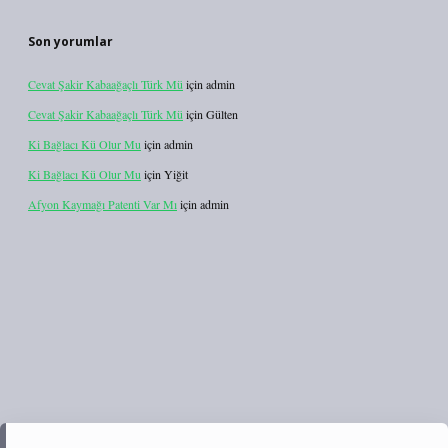
Son yorumlar
Cevat Şakir Kabaağaçlı Türk Mü
için
admin
Cevat Şakir Kabaağaçlı Türk Mü
için
Gülten
Ki Bağlacı Kü Olur Mu
için
admin
Ki Bağlacı Kü Olur Mu
için
Yiğit
Afyon Kaymağı Patenti Var Mı
için
admin
//tulipbett.net/