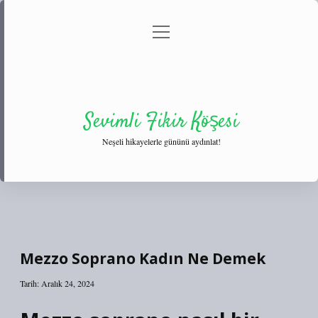
menüyü
Anasayfa
Gizlilik Politikası
Yasal Uyarı
aç
Hakkımızda
Sevimli Fikir Köşesi
Neşeli hikayelerle gününü aydınlat!
Mezzo Soprano Kadın Ne Demek
Tarih: Aralık 24, 2024