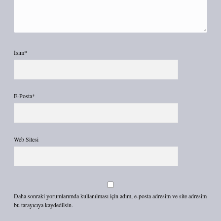
İsim*
E-Posta*
Web Sitesi
Daha sonraki yorumlarımda kullanılması için adım, e-posta adresim ve site adresim
bu tarayıcıya kaydedilsin.