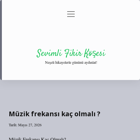
menüyü
Anasayfa
Gizlilik Politikası
Yasal Uyarı
aç
Hakkımızda
Sevimli Fikir Köşesi
Neşeli hikayelerle gününü aydınlat!
Müzik frekansı kaç olmalı ?
Tarih: Mayıs 27, 2026
Müzik Frekansı Kaç Olmalı?