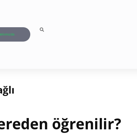
kkımızda
ğlı
reden öğrenilir?