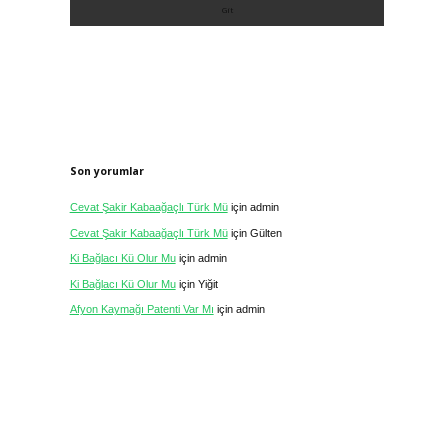
Son yorumlar
Cevat Şakir Kabaağaçlı Türk Mü
için
admin
Cevat Şakir Kabaağaçlı Türk Mü
için
Gülten
Ki Bağlacı Kü Olur Mu
için
admin
Ki Bağlacı Kü Olur Mu
için
Yiğit
Afyon Kaymağı Patenti Var Mı
için
admin