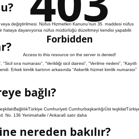
403
mu?
veya değiştirilmesi. Nüfus Hizmetleri Kanunu’nun 35. maddesi nüfus
sal bir hataya dayanıyorsa nüfus müdürlüğü düzeltmeyi kendisi yapabilir.
Forbidden
r?
Access to this resource on the server is denied!
 “Sicil sıra numarası”, “Verildiği sicil dairesi”, “Verilme nedeni”, “Kayıtlı
lendi. Erkek kimlik kartının arkasında “Askerlik hizmet kimlik numarası”
eye bağlı?
şkilatıBağlılıkTürkiye Cumhuriyeti CumhurbaşkanlığıÜst teşkilatTürkiy
d. No. 136 Yenimahalle / Ankara6 satır daha
sine nereden bakılır?