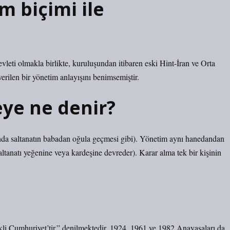
m biçimi ile
vleti olmakla birlikte, kuruluşundan itibaren eski Hint-İran ve Orta
rilen bir yönetim anlayışını benimsemiştir.
ye ne denir?
da saltanatın babadan oğula geçmesi gibi). Yönetim aynı hanedandan
ltanatı yeğenine veya kardeşine devreder). Karar alma tek bir kişinin
li Cumhuriyet’tir.” denilmektedir. 1924, 1961 ve 1982 Anayasaları da