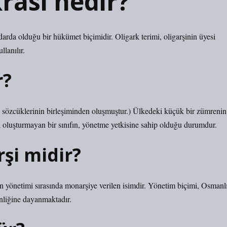
rasi nedir?
darda olduğu bir hükümet biçimidir. Oligark terimi, oligarşinin üyesi
llanılır.
r?
ç” sözcüklerinin birleşiminden oluşmuştur.) Ülkedeki küçük bir zümrenin
i oluşturmayan bir sınıfın, yönetme yetkisine sahip olduğu durumdur.
rşi midir?
n yönetimi sırasında monarşiye verilen isimdir. Yönetim biçimi, Osmanl
nliğine dayanmaktadır.