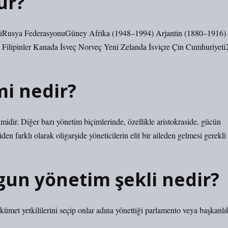
ür?
şiRusya FederasyonuGüney Afrika (1948–1994) Arjantin (1880–1916)
ilipinler Kanada İsveç Norveç Yeni Zelanda İsviçre Çin Cumhuriyeti
mi nedir?
idir. Diğer bazı yönetim biçimlerinde, özellikle aristokraside, gücün
en farklı olarak oligarşide yöneticilerin elit bir aileden gelmesi gerekli
gun yönetim şekli nedir?
et yetkililerini seçip onlar adına yönettiği parlamento veya başkanlı