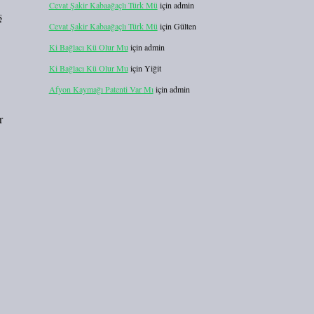
Cevat Şakir Kabaağaçlı Türk Mü
için
admin
ş
Cevat Şakir Kabaağaçlı Türk Mü
için
Gülten
Ki Bağlacı Kü Olur Mu
için
admin
Ki Bağlacı Kü Olur Mu
için
Yiğit
Afyon Kaymağı Patenti Var Mı
için
admin
r