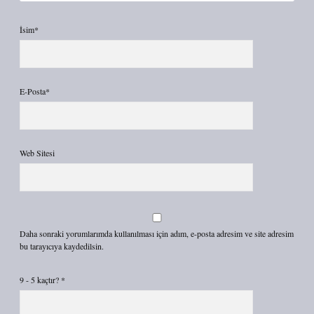
İsim*
E-Posta*
Web Sitesi
Daha sonraki yorumlarımda kullanılması için adım, e-posta adresim ve site adresim
bu tarayıcıya kaydedilsin.
9 - 5 kaçtır?
*