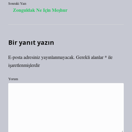
Sonraki Yazı
Zonguldak Ne Için Meşhur
Bir yanıt yazın
E-posta adresiniz yayınlanmayacak.
Gerekli alanlar
*
ile
işaretlenmişlerdir
Yorum