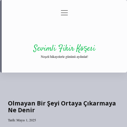
menüyü
Anasayfa
Gizlilik Politikası
Yasal Uyarı
aç
Hakkımızda
Sevimli Fikir Köşesi
Neşeli hikayelerle gününü aydınlat!
Olmayan Bir Şeyi Ortaya Çıkarmaya
Ne Denir
Tarih: Mayıs 1, 2025