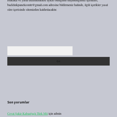
Hukuka ve yasal düzenlemelere aykırı olduğunu düşündüğünüz içerikleri,
backlinkpanelicomtr@gmail.com
adresine bildirmeniz halinde, ilgili içerikler yasal
süre içerisinde sitemizden kaldırılacaktır.
Arama
Son yorumlar
Cevat Şakir Kabaağaçlı Türk Mü
için
admin