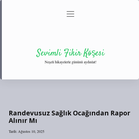
menüyü
Anasayfa
Gizlilik Politikası
Yasal Uyarı
aç
Hakkımızda
Sevimli Fikir Köşesi
Neşeli hikayelerle gününü aydınlat!
Randevusuz Sağlık Ocağından Rapor
Alınır Mı
Tarih: Ağustos 10, 2025