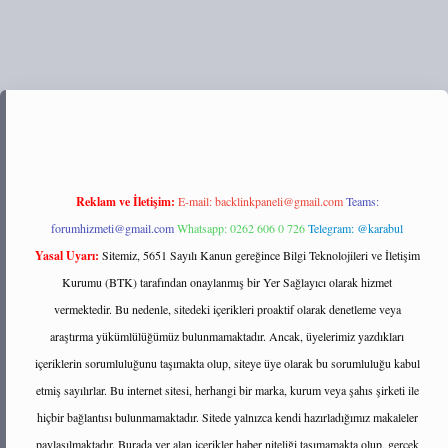
tulipbett.net/
Reklam ve İletişim:
E-mail:
backlinkpaneli@gmail.com
Teams:
forumhizmeti@gmail.com
Whatsapp: 0262 606 0 726
Telegram: @karabul
Yasal Uyarı:
Sitemiz, 5651 Sayılı Kanun gereğince Bilgi Teknolojileri ve İletişim
Kurumu (BTK) tarafından onaylanmış bir Yer Sağlayıcı olarak hizmet
vermektedir. Bu nedenle, sitedeki içerikleri proaktif olarak denetleme veya
araştırma yükümlülüğümüz bulunmamaktadır. Ancak, üyelerimiz yazdıkları
içeriklerin sorumluluğunu taşımakta olup, siteye üye olarak bu sorumluluğu kabul
etmiş sayılırlar. Bu internet sitesi, herhangi bir marka, kurum veya şahıs şirketi ile
hiçbir bağlantısı bulunmamaktadır. Sitede yalnızca kendi hazırladığımız makaleler
paylaşılmaktadır. Burada yer alan içerikler haber niteliği taşımamakta olup, gerçek