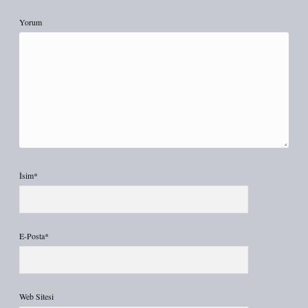
Yorum
İsim*
E-Posta*
Web Sitesi