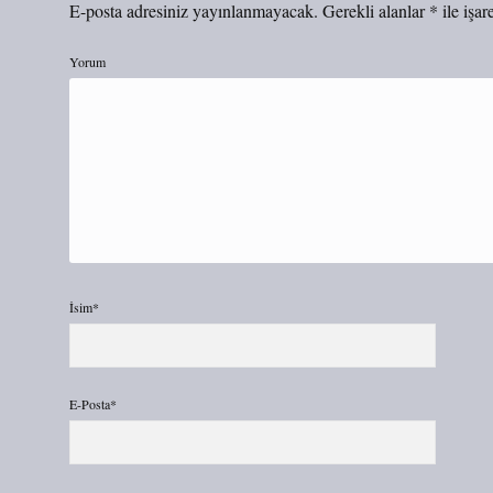
E-posta adresiniz yayınlanmayacak.
Gerekli alanlar
*
ile işar
Yorum
İsim*
E-Posta*