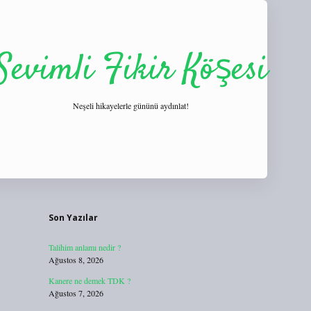
Sevimli Fikir Köşesi
Neşeli hikayelerle gününü aydınlat!
Sidebar
https://tulipbett.net/
Son Yazılar
Talihim anlamı nedir ?
Ağustos 8, 2026
Kanere ne demek TDK ?
Ağustos 7, 2026