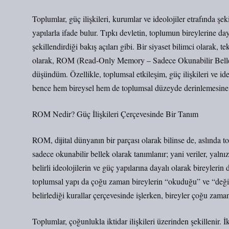
Toplumlar, güç ilişkileri, kurumlar ve ideolojiler etrafında ş
yapılarla ifade bulur. Tıpkı devletin, toplumun bireylerine day
şekillendirdiği bakış açıları gibi. Bir siyaset bilimci olarak, t
olarak, ROM (Read-Only Memory – Sadece Okunabilir Bellek) 
düşündüm. Özellikle, toplumsal etkileşim, güç ilişkileri ve id
bence hem bireysel hem de toplumsal düzeyde derinlemesine b
ROM Nedir? Güç İlişkileri Çerçevesinde Bir Tanım
ROM, dijital dünyanın bir parçası olarak bilinse de, aslında 
sadece okunabilir bellek olarak tanımlanır; yani veriler, yal
belirli ideolojilerin ve güç yapılarına dayalı olarak bireylerin
toplumsal yapı da çoğu zaman bireylerin “okuduğu” ve “değişt
belirlediği kurallar çerçevesinde işlerken, bireyler çoğu zama
Toplumlar, çoğunlukla iktidar ilişkileri üzerinden şekillenir. 