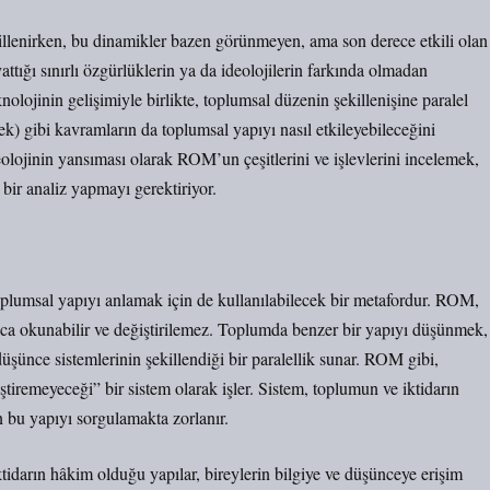
ekillenirken, bu dinamikler bazen görünmeyen, ama son derece etkili olan
attığı sınırlı özgürlüklerin ya da ideolojilerin farkında olmadan
eknolojinin gelişimiyle birlikte, toplumsal düzenin şekillenişine paralel
gibi kavramların da toplumsal yapıyı nasıl etkileyebileceğini
eolojinin yansıması olarak ROM’un çeşitlerini ve işlevlerini incelemek,
ir analiz yapmayı gerektiriyor.
toplumsal yapıyı anlamak için de kullanılabilecek bir metafordur. ROM,
nızca okunabilir ve değiştirilemez. Toplumda benzer bir yapıyı düşünmek,
 düşünce sistemlerinin şekillendiği bir paralellik sunar. ROM gibi,
iremeyeceği” bir sistem olarak işler. Sistem, toplumun ve iktidarın
n bu yapıyı sorgulamakta zorlanır.
İktidarın hâkim olduğu yapılar, bireylerin bilgiye ve düşünceye erişim