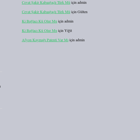
Cevat Şakir Kabaağaçlı Türk Mü
için
admin
Cevat Şakir Kabaağaçlı Türk Mü
için
Gülten
Ki Bağlacı Kü Olur Mu
için
admin
Ki Bağlacı Kü Olur Mu
için
Yiğit
Afyon Kaymağı Patenti Var Mı
için
admin
ı