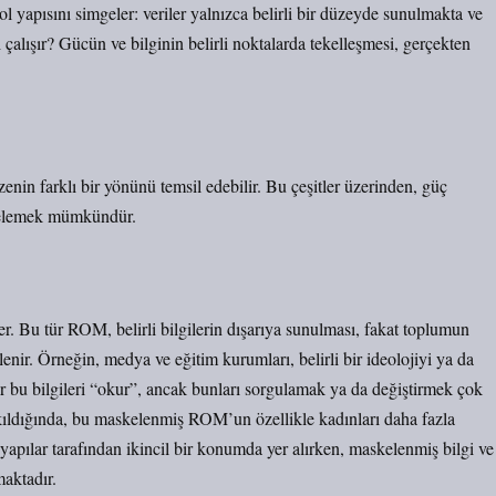
rol yapısını simgeler: veriler yalnızca belirli bir düzeyde sunulmakta ve
 çalışır? Gücün ve bilginin belirli noktalarda tekelleşmesi, gerçekten
zenin farklı bir yönünü temsil edebilir. Bu çeşitler üzerinden, güç
incelemek mümkündür.
. Bu tür ROM, belirli bilgilerin dışarıya sunulması, fakat toplumun
lenir. Örneğin, medya ve eğitim kurumları, belirli bir ideolojiyi ya da
yler bu bilgileri “okur”, ancak bunları sorgulamak ya da değiştirmek çok
akıldığında, bu maskelenmiş ROM’un özellikle kadınları daha fazla
yapılar tarafından ikincil bir konumda yer alırken, maskelenmiş bilgi ve
maktadır.