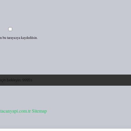
m bu tarayıcıya kaydedilsin.
/atacanyapi.com.tr
Sitemap