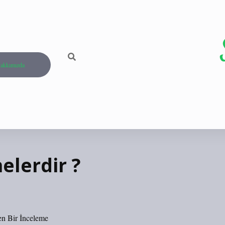
akkımızda
elerdir ?
en Bir İnceleme