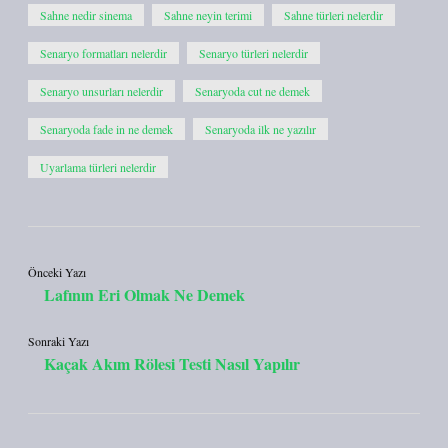
Sahne nedir sinema
Sahne neyin terimi
Sahne türleri nelerdir
Senaryo formatları nelerdir
Senaryo türleri nelerdir
Senaryo unsurları nelerdir
Senaryoda cut ne demek
Senaryoda fade in ne demek
Senaryoda ilk ne yazılır
Uyarlama türleri nelerdir
Önceki Yazı
Lafının Eri Olmak Ne Demek
Sonraki Yazı
Kaçak Akım Rölesi Testi Nasıl Yapılır