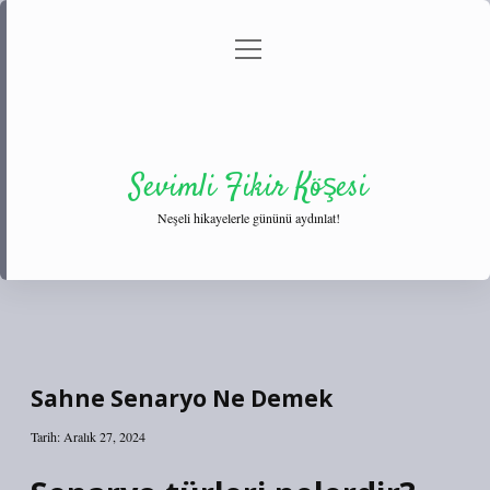
menüyü
Anasayfa
Gizlilik Politikası
Yasal Uyarı
aç
Hakkımızda
Sevimli Fikir Köşesi
Neşeli hikayelerle gününü aydınlat!
Sahne Senaryo Ne Demek
Tarih: Aralık 27, 2024