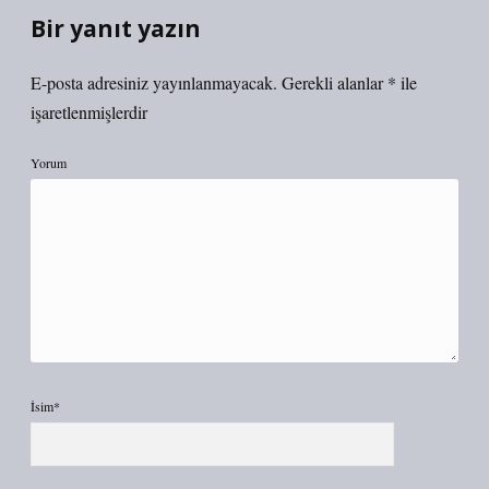
Bir yanıt yazın
E-posta adresiniz yayınlanmayacak.
Gerekli alanlar
*
ile
işaretlenmişlerdir
Yorum
İsim*