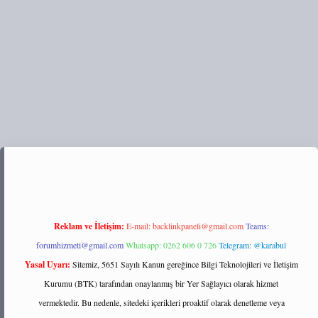
://tulipbett.net/
Reklam ve İletişim:
E-mail:
backlinkpaneli@gmail.com
Teams:
forumhizmeti@gmail.com
Whatsapp: 0262 606 0 726
Telegram: @karabul
Yasal Uyarı:
Sitemiz, 5651 Sayılı Kanun gereğince Bilgi Teknolojileri ve İletişim
Kurumu (BTK) tarafından onaylanmış bir Yer Sağlayıcı olarak hizmet
vermektedir. Bu nedenle, sitedeki içerikleri proaktif olarak denetleme veya