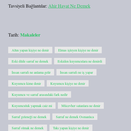
Tavsiyeli Bağlantılar:
Ahir Hayat Ne Demek
Makaleler
Tarih:
Altın yapan kişiye ne denir
Elmas işleyen kişiye ne denir
Eski dilde sarraf ne demek
Eskiden kuyumculara ne denirdi
İnsan sarrafı ne anlama gelir
İnsan sarrafı ne iş yapar
Kuyumcu kime denir
Kuyumcu kişiye ne denir
Kuyumcu ve sarraf arasındaki fark nedir
Kuyumculuk yapmak caiz mi
Mücevher satanlara ne denir
Sarraf geleneği ne demek
Sarraf ne demek Osmanlıca
Sarraf olmak ne demek
Takı yapan kişiye ne denir