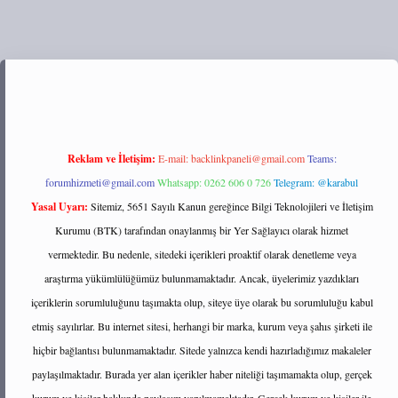
://tulipbett.net/
Reklam ve İletişim:
E-mail:
backlinkpaneli@gmail.com
Teams:
forumhizmeti@gmail.com
Whatsapp: 0262 606 0 726
Telegram: @karabul
Yasal Uyarı:
Sitemiz, 5651 Sayılı Kanun gereğince Bilgi Teknolojileri ve İletişim
Kurumu (BTK) tarafından onaylanmış bir Yer Sağlayıcı olarak hizmet
vermektedir. Bu nedenle, sitedeki içerikleri proaktif olarak denetleme veya
araştırma yükümlülüğümüz bulunmamaktadır. Ancak, üyelerimiz yazdıkları
içeriklerin sorumluluğunu taşımakta olup, siteye üye olarak bu sorumluluğu kabul
etmiş sayılırlar. Bu internet sitesi, herhangi bir marka, kurum veya şahıs şirketi ile
hiçbir bağlantısı bulunmamaktadır. Sitede yalnızca kendi hazırladığımız makaleler
paylaşılmaktadır. Burada yer alan içerikler haber niteliği taşımamakta olup, gerçek