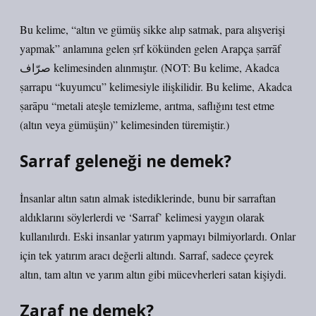
Bu kelime, “altın ve gümüş sikke alıp satmak, para alışverişi
yapmak” anlamına gelen ṣrf kökünden gelen Arapça ṣarrāf
صرّاف kelimesinden alınmıştır. (NOT: Bu kelime, Akadca
ṣarrapu “kuyumcu” kelimesiyle ilişkilidir. Bu kelime, Akadca
ṣarāpu “metali ateşle temizleme, arıtma, saflığını test etme
(altın veya gümüşün)” kelimesinden türemiştir.)
Sarraf geleneği ne demek?
İnsanlar altın satın almak istediklerinde, bunu bir sarraftan
aldıklarını söylerlerdi ve ‘Sarraf’ kelimesi yaygın olarak
kullanılırdı. Eski insanlar yatırım yapmayı bilmiyorlardı. Onlar
için tek yatırım aracı değerli altındı. Sarraf, sadece çeyrek
altın, tam altın ve yarım altın gibi mücevherleri satan kişiydi.
Zaraf ne demek?