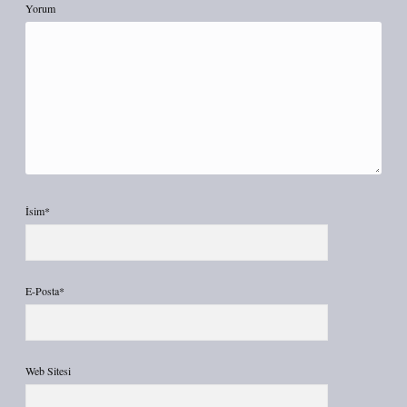
Yorum
İsim*
E-Posta*
Web Sitesi