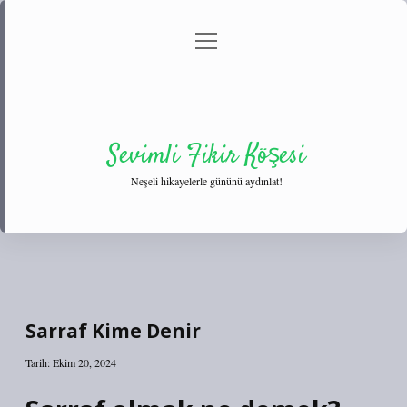
menüyü
Anasayfa
Gizlilik Politikası
Yasal Uyarı
aç
Hakkımızda
Sevimli Fikir Köşesi
Neşeli hikayelerle gününü aydınlat!
Sarraf Kime Denir
Tarih: Ekim 20, 2024