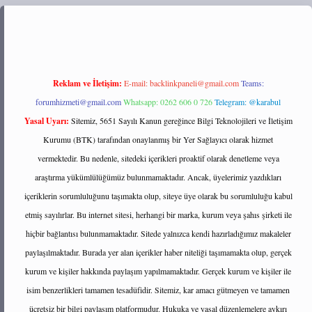
s://tulipbett.net/
Reklam ve İletişim:
E-mail:
backlinkpaneli@gmail.com
Teams:
forumhizmeti@gmail.com
Whatsapp: 0262 606 0 726
Telegram: @karabul
Yasal Uyarı:
Sitemiz, 5651 Sayılı Kanun gereğince Bilgi Teknolojileri ve İletişim
Kurumu (BTK) tarafından onaylanmış bir Yer Sağlayıcı olarak hizmet
vermektedir. Bu nedenle, sitedeki içerikleri proaktif olarak denetleme veya
araştırma yükümlülüğümüz bulunmamaktadır. Ancak, üyelerimiz yazdıkları
içeriklerin sorumluluğunu taşımakta olup, siteye üye olarak bu sorumluluğu kabul
etmiş sayılırlar. Bu internet sitesi, herhangi bir marka, kurum veya şahıs şirketi ile
hiçbir bağlantısı bulunmamaktadır. Sitede yalnızca kendi hazırladığımız makaleler
paylaşılmaktadır. Burada yer alan içerikler haber niteliği taşımamakta olup, gerçek
kurum ve kişiler hakkında paylaşım yapılmamaktadır. Gerçek kurum ve kişiler ile
isim benzerlikleri tamamen tesadüfidir. Sitemiz, kar amacı gütmeyen ve tamamen
ücretsiz bir bilgi paylaşım platformudur. Hukuka ve yasal düzenlemelere aykırı