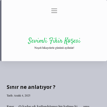
menüyü
Anasayfa
Gizlilik Politikası
Yasal Uyarı
aç
Hakkımızda
Sevimli Fikir Köşesi
Neşeli hikayelerle gününü aydınlat!
Sınır ne anlatıyor ?
Tarih: Aralık 4, 2025
Sınır… O kadar sık kullandığımız bir kelime ki — ama