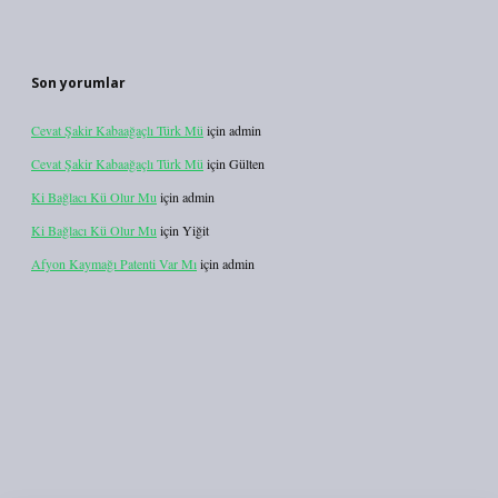
Son yorumlar
Cevat Şakir Kabaağaçlı Türk Mü
için
admin
Cevat Şakir Kabaağaçlı Türk Mü
için
Gülten
Ki Bağlacı Kü Olur Mu
için
admin
Ki Bağlacı Kü Olur Mu
için
Yiğit
Afyon Kaymağı Patenti Var Mı
için
admin