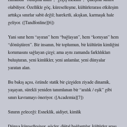
olabiliyor. Özellikle göç, küreselleşme, kültürlerarası etkileşim
arttıkça sınırlar sabit değil; hareketli, akışkan, karmaşık hale
geliyor. ([Tandfonline][6])
Yani sınır hem “ayıran” hem “bağlayan”, hem “koruyan” hem
“dönüştüren”. Bir insanın, bir toplumun, bir kültürün kimliğini
korumasını sağlayan çizgi; ama aynı zamanda farklılıkları
buluşturan, yeni kimlikler, yeni anlamlar, yeni dünyalar
yaratan alan.
Bu bakış açısı, özünde statik bir çizgiden ziyade dinamik,
yaşayan, sürekli yeniden tanımlanan bir “aralık / eşik” gibi
sınırı kavramayı öneriyor. ([Academia][7])
Sınırın geleceği: Esneklik, aidiyet, kimlik
Dünya küreselleşiyor, göçler, dijital bağlantılar, kültürler arası