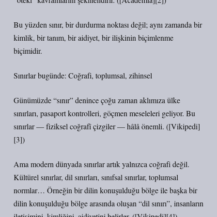
Bu yüzden sınır, bir durdurma noktası değil; aynı zamanda bir
kimlik, bir tanım, bir aidiyet, bir ilişkinin biçimlenme
biçimidir.
Sınırlar bugünde: Coğrafi, toplumsal, zihinsel
Günümüzde “sınır” denince çoğu zaman aklımıza ülke
sınırları, pasaport kontrolleri, göçmen meseleleri geliyor. Bu
sınırlar — fiziksel coğrafî çizgiler — hâlâ önemli. ([Vikipedi]
[3])
Ama modern dünyada sınırlar artık yalnızca coğrafi değil.
Kültürel sınırlar, dil sınırları, sınıfsal sınırlar, toplumsal
normlar… Örneğin bir dilin konuşulduğu bölge ile başka bir
dilin konuşulduğu bölge arasında oluşan “dil sınırı”, insanların
iletişimini, kimliğini, aidiyetini belirler. ([Vikipedi][4])