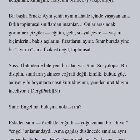
Bir başka örnek: Aynı şehir, aynı mahalle içinde yaşayan ama
farklı toplumsal sınıflardan insanlar… Onlar arasındaki
görünmez çizgiler — eğitim, gelir, sosyal çevre — yaşam
biçimlerini, bakış açılarını, fırsatlarını ayırır. Sınır burada yine
bir “ayırma” ama fiziksel değil, toplumsal.
Sosyal bilimlerde bile yeni bir alan var: Sınır Sosyolojisi. Bu
disiplin, sınırların yalnızca coğrafi değil; kimlik, kültür, güç,
aidiyet gibi boyutlarla nasıl kurulduğunu, yeniden üretildiğini
inceliyor. ([DergiPark][5])
Sınır: Engel mi, buluşma noktası mı?
Eskiden sınır — özellikle coğrafi — çoğu zaman bir “duvar”,
“engel” anlamındaydı. Ama çağdaş düşüncede sınırlar, aynı
zamanda “buluşma alanı”, “geçiş mekanı”, “çakışma sahası”