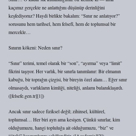
kaçımız gerçekte ne anlattığını düşünüp derinliğini
keşfediyoruz? Haydi birlikte bakalım: “Sınır ne anlatıyor?”
sorusunu hem tarihsel, hem felsefî, hem de toplumsal bir
mercekle…
Sınırın kökeni: Neden sınır?
“Sınır” terimi, temel olarak bir “son”, “ayırma” veya “limit”
fikrini taşıyor. Her varlık, bir sınırla tanımlanır: Bir elmanın
kabuğu, bir toprağın çizgisi, bir bireyin özel alanı… Eğer sınır
olmasaydı, varlıkların kimliği, niteliği, anlamı bulanıklaşırdı.
([felsefe.gen.tr][1])
Ancak sınır sadece fiziksel değil; zihinsel, kültürel,
toplumsal… Her biri ayrı ama kesişen. Çünkü sınırlar, kim
olduğumuzu, hangi topluluğa ait olduğumuzu, “biz” ve
“öteki” kavramlarını şekillendirir. ([Academia][2])