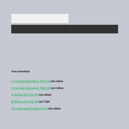
Arama
Son yorumlar
Cevat Şakir Kabaağaçlı Türk Mü
için
admin
Cevat Şakir Kabaağaçlı Türk Mü
için
Gülten
Ki Bağlacı Kü Olur Mu
için
admin
Ki Bağlacı Kü Olur Mu
için
Yiğit
Afyon Kaymağı Patenti Var Mı
için
admin