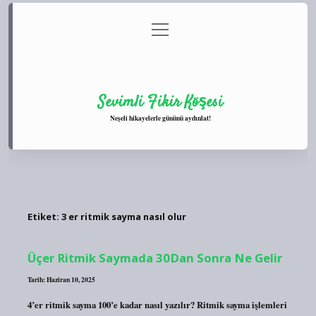
menüyü
Anasayfa
Gizlilik Politikası
Yasal Uyarı
aç
Hakkımızda
Sevimli Fikir Köşesi
Neşeli hikayelerle gününü aydınlat!
Etiket:
3 er ritmik sayma nasıl olur
Üçer Ritmik Saymada 30Dan Sonra Ne Gelir
Tarih: Haziran 10, 2025
4’er ritmik sayma 100’e kadar nasıl yazılır? Ritmik sayma işlemleri