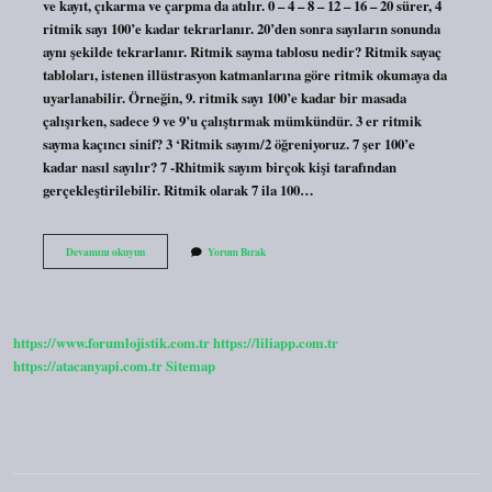
ve kayıt, çıkarma ve çarpma da atılır. 0 – 4 – 8 – 12 – 16 – 20 sürer, 4
ritmik sayı 100’e kadar tekrarlanır. 20’den sonra sayıların sonunda
aynı şekilde tekrarlanır. Ritmik sayma tablosu nedir? Ritmik sayaç
tabloları, istenen illüstrasyon katmanlarına göre ritmik okumaya da
uyarlanabilir. Örneğin, 9. ritmik sayı 100’e kadar bir masada
çalışırken, sadece 9 ve 9’u çalıştırmak mümkündür. 3 er ritmik
sayma kaçıncı sinif? 3 ‘Ritmik sayım/2 öğreniyoruz. 7 şer 100’e
kadar nasıl sayılır? 7 -Rhitmik sayım birçok kişi tarafından
gerçekleştirilebilir. Ritmik olarak 7 ila 100…
Üçer
Devamını okuyun
Yorum Bırak
Ritmik
Saymada
30Dan
Sonra
Ne
https://www.forumlojistik.com.tr
https://liliapp.com.tr
Gelir
https://atacanyapi.com.tr
Sitemap