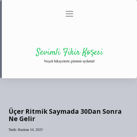
menüyü
Anasayfa
Gizlilik Politikası
Yasal Uyarı
aç
Hakkımızda
Sevimli Fikir Köşesi
Neşeli hikayelerle gününü aydınlat!
Üçer Ritmik Saymada 30Dan Sonra
Ne Gelir
Tarih: Haziran 10, 2025