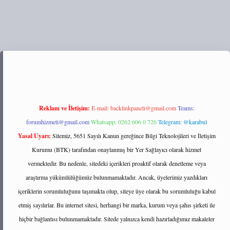
https://tulipbett.net/
Reklam ve İletişim:
E-mail:
backlinkpaneli@gmail.com
Teams:
forumhizmeti@gmail.com
Whatsapp: 0262 606 0 726
Telegram: @karabul
Yasal Uyarı:
Sitemiz, 5651 Sayılı Kanun gereğince Bilgi Teknolojileri ve İletişim
Kurumu (BTK) tarafından onaylanmış bir Yer Sağlayıcı olarak hizmet
vermektedir. Bu nedenle, sitedeki içerikleri proaktif olarak denetleme veya
araştırma yükümlülüğümüz bulunmamaktadır. Ancak, üyelerimiz yazdıkları
içeriklerin sorumluluğunu taşımakta olup, siteye üye olarak bu sorumluluğu kabul
etmiş sayılırlar. Bu internet sitesi, herhangi bir marka, kurum veya şahıs şirketi ile
hiçbir bağlantısı bulunmamaktadır. Sitede yalnızca kendi hazırladığımız makaleler