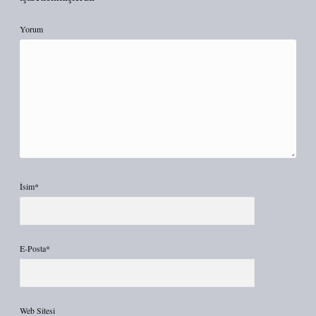
Yorum
İsim*
E-Posta*
Web Sitesi