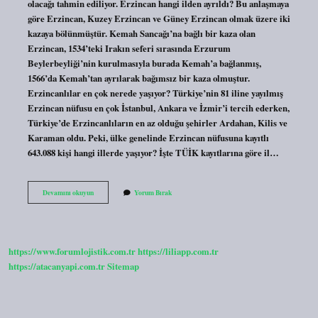
olacağı tahmin ediliyor. Erzincan hangi ilden ayrıldı? Bu anlaşmaya
göre Erzincan, Kuzey Erzincan ve Güney Erzincan olmak üzere iki
kazaya bölünmüştür. Kemah Sancağı’na bağlı bir kaza olan
Erzincan, 1534’teki Irakın seferi sırasında Erzurum
Beylerbeyliği’nin kurulmasıyla burada Kemah’a bağlanmış,
1566’da Kemah’tan ayrılarak bağımsız bir kaza olmuştur.
Erzincanlılar en çok nerede yaşıyor? Türkiye’nin 81 iline yayılmış
Erzincan nüfusu en çok İstanbul, Ankara ve İzmir’i tercih ederken,
Türkiye’de Erzincanlıların en az olduğu şehirler Ardahan, Kilis ve
Karaman oldu. Peki, ülke genelinde Erzincan nüfusuna kayıtlı
643.088 kişi hangi illerde yaşıyor? İşte TÜİK kayıtlarına göre il…
Erzincan
Devamını okuyun
Yorum Bırak
Kaç
Kişi
Yaşıyor
https://www.forumlojistik.com.tr
https://liliapp.com.tr
https://atacanyapi.com.tr
Sitemap