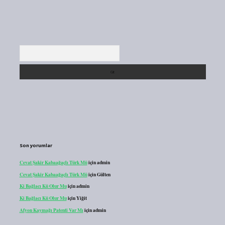
Arama
Son yorumlar
Cevat Şakir Kabaağaçlı Türk Mü
için
admin
Cevat Şakir Kabaağaçlı Türk Mü
için
Gülten
Ki Bağlacı Kü Olur Mu
için
admin
Ki Bağlacı Kü Olur Mu
için
Yiğit
Afyon Kaymağı Patenti Var Mı
için
admin