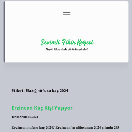
menüyü
Anasayfa
Gizlilik Politikası
Yasal Uyarı
aç
Hakkımızda
Sevimli Fikir Köşesi
Neşeli hikayelerle gününü aydınlat!
Etiket:
Elazığ nüfusu kaç 2024
Erzincan Kaç Kişi Yaşıyor
Tarih: Aralık 15, 2024
Erzincan nüfusu kaç 2024? Erzincan’ın nüfusunun 2024 yılında 245