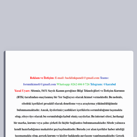
tps://tulipbett.net/
Reklam ve İletişim:
E-mail:
backlinkpaneli@gmail.com
Teams:
forumhizmeti@gmail.com
Whatsapp: 0262 606 0 726
Telegram: @karabul
Yasal Uyarı:
Sitemiz, 5651 Sayılı Kanun gereğince Bilgi Teknolojileri ve İletişim Kurumu
(BTK) tarafından onaylanmış bir Yer Sağlayıcı olarak hizmet vermektedir. Bu nedenle,
sitedeki içerikleri proaktif olarak denetleme veya araştırma yükümlülüğümüz
bulunmamaktadır. Ancak, üyelerimiz yazdıkları içeriklerin sorumluluğunu taşımakta
olup, siteye üye olarak bu sorumluluğu kabul etmiş sayılırlar. Bu internet sitesi, herhangi
bir marka, kurum veya şahıs şirketi ile hiçbir bağlantısı bulunmamaktadır. Sitede yalnızca
kendi hazırladığımız makaleler paylaşılmaktadır. Burada yer alan içerikler haber niteliği
taşımamakta olup, gerçek kurum ve kişiler hakkında paylaşım yapılmamaktadır. Gerçek