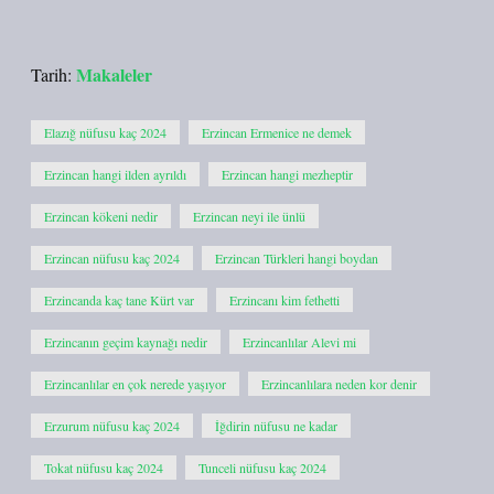
Makaleler
Tarih:
Elazığ nüfusu kaç 2024
Erzincan Ermenice ne demek
Erzincan hangi ilden ayrıldı
Erzincan hangi mezheptir
Erzincan kökeni nedir
Erzincan neyi ile ünlü
Erzincan nüfusu kaç 2024
Erzincan Türkleri hangi boydan
Erzincanda kaç tane Kürt var
Erzincanı kim fethetti
Erzincanın geçim kaynağı nedir
Erzincanlılar Alevi mi
Erzincanlılar en çok nerede yaşıyor
Erzincanlılara neden kor denir
Erzurum nüfusu kaç 2024
İğdirin nüfusu ne kadar
Tokat nüfusu kaç 2024
Tunceli nüfusu kaç 2024