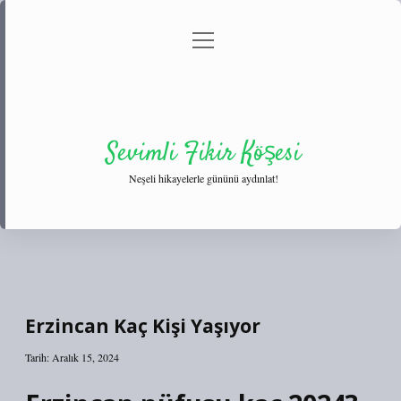
menüyü
Anasayfa
Gizlilik Politikası
Yasal Uyarı
aç
Hakkımızda
Sevimli Fikir Köşesi
Neşeli hikayelerle gününü aydınlat!
Erzincan Kaç Kişi Yaşıyor
Tarih: Aralık 15, 2024