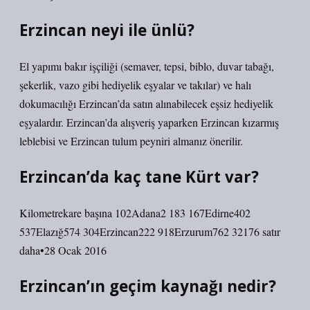
Erzincan neyi ile ünlü?
El yapımı bakır işçiliği (semaver, tepsi, biblo, duvar tabağı,
şekerlik, vazo gibi hediyelik eşyalar ve takılar) ve halı
dokumacılığı Erzincan’da satın alınabilecek eşsiz hediyelik
eşyalardır. Erzincan’da alışveriş yaparken Erzincan kızarmış
leblebisi ve Erzincan tulum peyniri almanız önerilir.
Erzincan’da kaç tane Kürt var?
Kilometrekare başına 102Adana2 183 167Edirne402
537Elazığ574 304Erzincan222 918Erzurum762 32176 satır
daha•28 Ocak 2016
Erzincan’ın geçim kaynağı nedir?