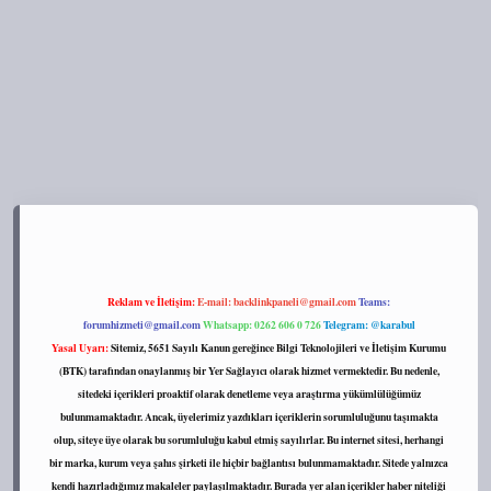
s://tulipbett.net/
Reklam ve İletişim:
E-mail:
backlinkpaneli@gmail.com
Teams:
forumhizmeti@gmail.com
Whatsapp: 0262 606 0 726
Telegram: @karabul
Yasal Uyarı:
Sitemiz, 5651 Sayılı Kanun gereğince Bilgi Teknolojileri ve İletişim Kurumu
(BTK) tarafından onaylanmış bir Yer Sağlayıcı olarak hizmet vermektedir. Bu nedenle,
sitedeki içerikleri proaktif olarak denetleme veya araştırma yükümlülüğümüz
bulunmamaktadır. Ancak, üyelerimiz yazdıkları içeriklerin sorumluluğunu taşımakta
olup, siteye üye olarak bu sorumluluğu kabul etmiş sayılırlar. Bu internet sitesi, herhangi
bir marka, kurum veya şahıs şirketi ile hiçbir bağlantısı bulunmamaktadır. Sitede yalnızca
kendi hazırladığımız makaleler paylaşılmaktadır. Burada yer alan içerikler haber niteliği