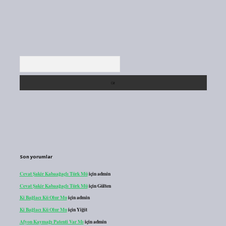
Arama
Son yorumlar
Cevat Şakir Kabaağaçlı Türk Mü
için
admin
Cevat Şakir Kabaağaçlı Türk Mü
için
Gülten
Ki Bağlacı Kü Olur Mu
için
admin
Ki Bağlacı Kü Olur Mu
için
Yiğit
Afyon Kaymağı Patenti Var Mı
için
admin