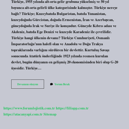
Türkiye, 1955 yılında alt-orta gelir grubuna yükselmiş ve 50 yıl
boyunca alt-orta gelirli ülke kategorisinde kalmıştır. Türkiye nereye
bağlı? Türkiye; Kuzeybatıda Bulgaristan, batıda Yunanistan,
kuzeydoğuda Gürcistan, doğuda Ermenistan, İran ve Azerbaycan,
güneydoğuda Irak ve Suriye ile komşudur. Güneyde Kıbrıs adası ve
Akdeniz, batıda Ege Denizi ve kuzeyde Karadeniz ile çevrilidir.
Türkiye hangi ülkenin devamı? Türkiye Cumhuriyeti, Osmanlı
İmparatorluğu’nun halefi olan ve Anadolu ve Doğu Trakya
topraklarında varlığını sürdüren bir devlettir. Kurtuluş Savaşı
sonucunda Atatürk önderliğinde 1923 yılında resmen kurulan
devlet, bugün dünyanın en gelişmiş 20 ekonomisinden biri olup G-20
üyesidir. Türkiye…
Türkiye
Devamını okuyun
Yorum Bırak
Hangi
Ülkeye
Bağlı
https://www.forumlojistik.com.tr
https://liliapp.com.tr
https://atacanyapi.com.tr
Sitemap