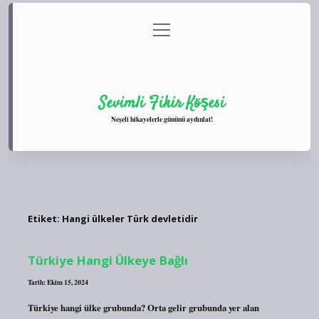
menüyü
Anasayfa
Gizlilik Politikası
Yasal Uyarı
aç
Hakkımızda
Sevimli Fikir Köşesi
Neşeli hikayelerle gününü aydınlat!
Etiket:
Hangi ülkeler Türk devletidir
Türkiye Hangi Ülkeye Bağlı
Tarih: Ekim 15, 2024
Türkiye hangi ülke grubunda? Orta gelir grubunda yer alan