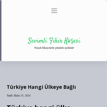
menüyü
Anasayfa
Gizlilik Politikası
Yasal Uyarı
aç
Hakkımızda
Sevimli Fikir Köşesi
Neşeli hikayelerle gününü aydınlat!
Türkiye Hangi Ülkeye Bağlı
Tarih: Ekim 15, 2024