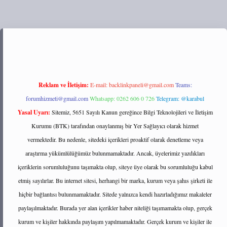
ps://tulipbett.net/
Reklam ve İletişim:
E-mail:
backlinkpaneli@gmail.com
Teams:
forumhizmeti@gmail.com
Whatsapp: 0262 606 0 726
Telegram: @karabul
Yasal Uyarı:
Sitemiz, 5651 Sayılı Kanun gereğince Bilgi Teknolojileri ve İletişim
Kurumu (BTK) tarafından onaylanmış bir Yer Sağlayıcı olarak hizmet
vermektedir. Bu nedenle, sitedeki içerikleri proaktif olarak denetleme veya
araştırma yükümlülüğümüz bulunmamaktadır. Ancak, üyelerimiz yazdıkları
içeriklerin sorumluluğunu taşımakta olup, siteye üye olarak bu sorumluluğu kabul
etmiş sayılırlar. Bu internet sitesi, herhangi bir marka, kurum veya şahıs şirketi ile
hiçbir bağlantısı bulunmamaktadır. Sitede yalnızca kendi hazırladığımız makaleler
paylaşılmaktadır. Burada yer alan içerikler haber niteliği taşımamakta olup, gerçek
kurum ve kişiler hakkında paylaşım yapılmamaktadır. Gerçek kurum ve kişiler ile