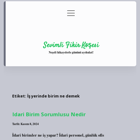
menüyü
Anasayfa
Gizlilik Politikası
Yasal Uyarı
aç
Hakkımızda
Sevimli Fikir Köşesi
Neşeli hikayelerle gününü aydınlat!
Etiket:
İş yerinde birim ne demek
Idari Birim Sorumlusu Nedir
Tarih: Kasım 8, 2024
İdari birimler ne iş yapar? İdari personel, günlük ofis