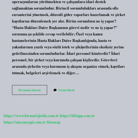
operasyonlarını yürütmekten ve çalışanlara idari destek
sağlamaktan sorumludur. Birincil sorumlulukları arasında ofis
envanterini yönetmek, düzenli gider raporları hazırlamak ve şirket
kayıtlarını düzenlemek yer alır. Birim sorumlusu ne iş yapar?
“Hasta Hakları Daire Başkanının görevi nedir ve ne iş yapar?”
sorusuna şu şekilde cevap verilebilir; Özel veya kamu
hastanelerinin Hasta Hakları Daire Başkanlığında, hasta ve
yakınlarının yazılı veya sözlü istek ve şikâyetlerinin eksiksiz yerine
getirilmesinden sorumludurlar. İdari personel kimlerdir? İdari
personel, bir şirket veya kurumda çalışan kişilerdir. Görevleri
arasında şirketin veya kurumun iş akışını organize etmek, kayıtları
tutmak, belgeleri arşivlemek ve diğer…
Idari
Devamını okuyun
Yorum Bırak
Birim
Sorumlusu
Nedir
https://www.forumlojistik.com.tr
https://liliapp.com.tr
https://atacanyapi.com.tr
Sitemap