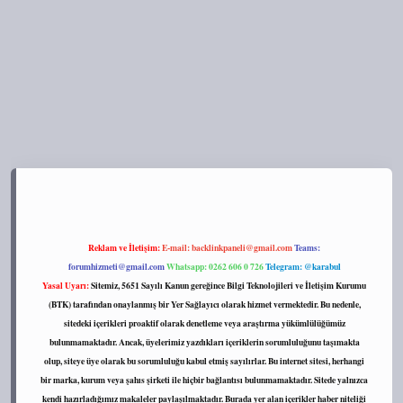
s://tulipbett.net/
Reklam ve İletişim:
E-mail:
backlinkpaneli@gmail.com
Teams:
forumhizmeti@gmail.com
Whatsapp: 0262 606 0 726
Telegram: @karabul
Yasal Uyarı:
Sitemiz, 5651 Sayılı Kanun gereğince Bilgi Teknolojileri ve İletişim Kurumu
(BTK) tarafından onaylanmış bir Yer Sağlayıcı olarak hizmet vermektedir. Bu nedenle,
sitedeki içerikleri proaktif olarak denetleme veya araştırma yükümlülüğümüz
bulunmamaktadır. Ancak, üyelerimiz yazdıkları içeriklerin sorumluluğunu taşımakta
olup, siteye üye olarak bu sorumluluğu kabul etmiş sayılırlar. Bu internet sitesi, herhangi
bir marka, kurum veya şahıs şirketi ile hiçbir bağlantısı bulunmamaktadır. Sitede yalnızca
kendi hazırladığımız makaleler paylaşılmaktadır. Burada yer alan içerikler haber niteliği