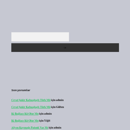
Arama
Son yorumlar
Cevat Şakir Kabaağaçlı Türk Mü
için
admin
Cevat Şakir Kabaağaçlı Türk Mü
için
Gülten
Ki Bağlacı Kü Olur Mu
için
admin
Ki Bağlacı Kü Olur Mu
için
Yiğit
Afyon Kaymağı Patenti Var Mı
için
admin