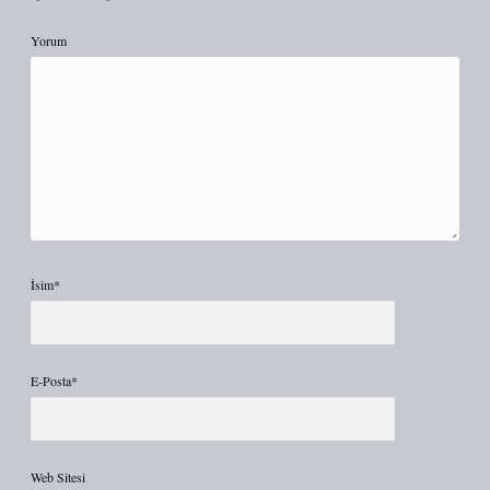
Yorum
İsim*
E-Posta*
Web Sitesi