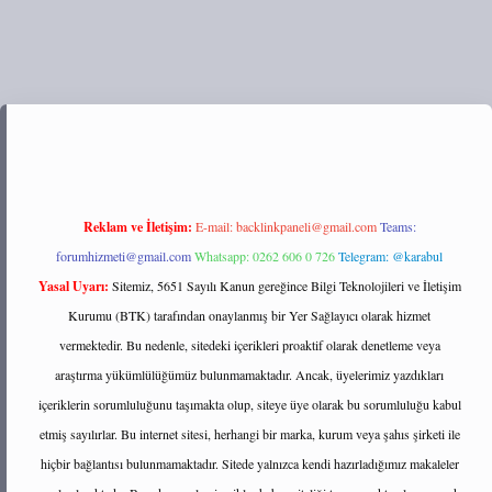
t.net/
Reklam ve İletişim:
E-mail:
backlinkpaneli@gmail.com
Teams:
forumhizmeti@gmail.com
Whatsapp: 0262 606 0 726
Telegram: @karabul
Yasal Uyarı:
Sitemiz, 5651 Sayılı Kanun gereğince Bilgi Teknolojileri ve İletişim
Kurumu (BTK) tarafından onaylanmış bir Yer Sağlayıcı olarak hizmet
vermektedir. Bu nedenle, sitedeki içerikleri proaktif olarak denetleme veya
araştırma yükümlülüğümüz bulunmamaktadır. Ancak, üyelerimiz yazdıkları
içeriklerin sorumluluğunu taşımakta olup, siteye üye olarak bu sorumluluğu kabul
etmiş sayılırlar. Bu internet sitesi, herhangi bir marka, kurum veya şahıs şirketi ile
hiçbir bağlantısı bulunmamaktadır. Sitede yalnızca kendi hazırladığımız makaleler