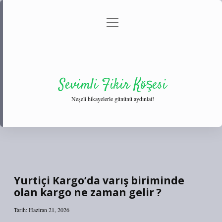
menüyü
Anasayfa
Gizlilik Politikası
Yasal Uyarı
aç
Hakkımızda
Sevimli Fikir Köşesi
Neşeli hikayelerle gününü aydınlat!
Yurtiçi Kargo’da varış biriminde
olan kargo ne zaman gelir ?
Tarih: Haziran 21, 2026