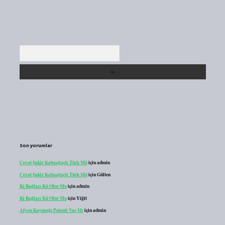
Arama
Son yorumlar
Cevat Şakir Kabaağaçlı Türk Mü
için
admin
Cevat Şakir Kabaağaçlı Türk Mü
için
Gülten
Ki Bağlacı Kü Olur Mu
için
admin
Ki Bağlacı Kü Olur Mu
için
Yiğit
Afyon Kaymağı Patenti Var Mı
için
admin