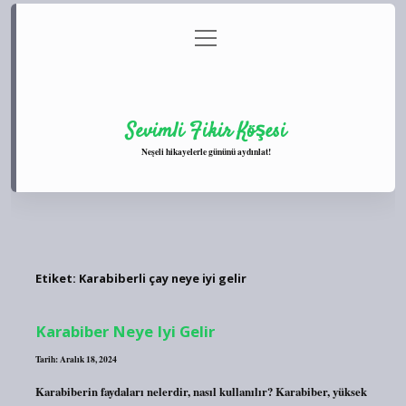
menüyü
Anasayfa
Gizlilik Politikası
Yasal Uyarı
aç
Hakkımızda
Sevimli Fikir Köşesi
Neşeli hikayelerle gününü aydınlat!
Etiket:
Karabiberli çay neye iyi gelir
Karabiber Neye Iyi Gelir
Tarih: Aralık 18, 2024
Karabiberin faydaları nelerdir, nasıl kullanılır? Karabiber, yüksek