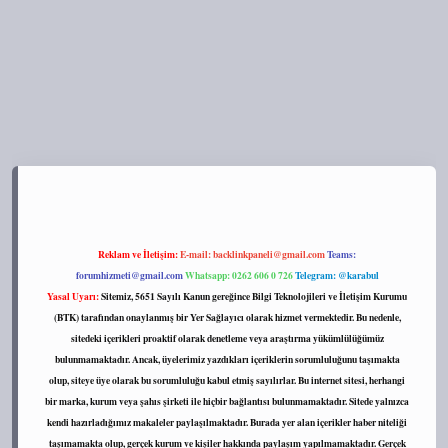
s://tulipbett.net/
Reklam ve İletişim:
E-mail:
backlinkpaneli@gmail.com
Teams:
forumhizmeti@gmail.com
Whatsapp: 0262 606 0 726
Telegram: @karabul
Yasal Uyarı:
Sitemiz, 5651 Sayılı Kanun gereğince Bilgi Teknolojileri ve İletişim Kurumu
(BTK) tarafından onaylanmış bir Yer Sağlayıcı olarak hizmet vermektedir. Bu nedenle,
sitedeki içerikleri proaktif olarak denetleme veya araştırma yükümlülüğümüz
bulunmamaktadır. Ancak, üyelerimiz yazdıkları içeriklerin sorumluluğunu taşımakta
olup, siteye üye olarak bu sorumluluğu kabul etmiş sayılırlar. Bu internet sitesi, herhangi
bir marka, kurum veya şahıs şirketi ile hiçbir bağlantısı bulunmamaktadır. Sitede yalnızca
kendi hazırladığımız makaleler paylaşılmaktadır. Burada yer alan içerikler haber niteliği
taşımamakta olup, gerçek kurum ve kişiler hakkında paylaşım yapılmamaktadır. Gerçek