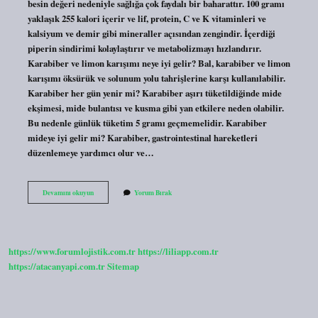
besin değeri nedeniyle sağlığa çok faydalı bir baharattır. 100 gramı
yaklaşık 255 kalori içerir ve lif, protein, C ve K vitaminleri ve
kalsiyum ve demir gibi mineraller açısından zengindir. İçerdiği
piperin sindirimi kolaylaştırır ve metabolizmayı hızlandırır.
Karabiber ve limon karışımı neye iyi gelir? Bal, karabiber ve limon
karışımı öksürük ve solunum yolu tahrişlerine karşı kullanılabilir.
Karabiber her gün yenir mi? Karabiber aşırı tüketildiğinde mide
ekşimesi, mide bulantısı ve kusma gibi yan etkilere neden olabilir.
Bu nedenle günlük tüketim 5 gramı geçmemelidir. Karabiber
mideye iyi gelir mi? Karabiber, gastrointestinal hareketleri
düzenlemeye yardımcı olur ve…
Karabiber
Devamını okuyun
Yorum Bırak
Neye
Iyi
Gelir
https://www.forumlojistik.com.tr
https://liliapp.com.tr
https://atacanyapi.com.tr
Sitemap