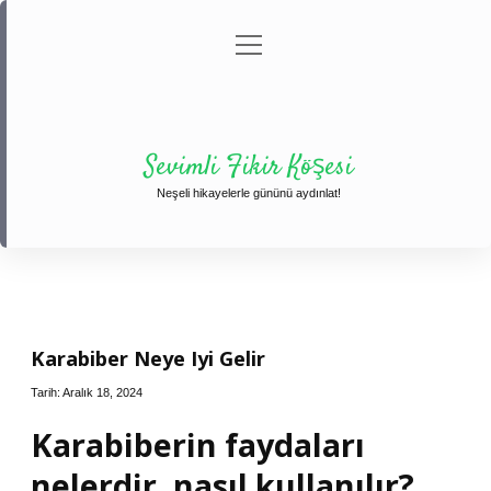
menüyü
Anasayfa
Gizlilik Politikası
Yasal Uyarı
aç
Hakkımızda
Sevimli Fikir Köşesi
Neşeli hikayelerle gününü aydınlat!
Karabiber Neye Iyi Gelir
Tarih: Aralık 18, 2024
Karabiberin faydaları
nelerdir, nasıl kullanılır?