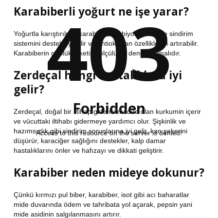
403
Karabiberli yoğurt ne işe yarar?
Yoğurtla karıştırılmış karabiber, probiyotik etkisiyle sindirim
sistemini destekleyebilir ve antioksidan özelliklerini artırabilir.
Karabiberin günlük tüketimi ölçülü ve dengeli olmalıdır.
Zerdeçal hangi hastalıklara iyi
gelir?
Forbidden
Zerdeçal, doğal bir iltihap giderici madde olan kurkumin içerir
ve vücuttaki iltihabı gidermeye yardımcı olur. Şişkinlik ve
hazımsızlık gibi sindirim sorunlarına iyi gelir, kan şekerini
Access to this resource on the server is denied!
düşürür, karaciğer sağlığını destekler, kalp damar
hastalıklarını önler ve hafızayı ve dikkati geliştirir.
Karabiber neden mideye dokunur?
Çünkü kırmızı pul biber, karabiber, isot gibi acı baharatlar
mide duvarında ödem ve tahribata yol açarak, pepsin yani
mide asidinin salgılanmasını artırır.