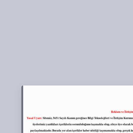
Reklam ve İletişi
Yasal Uyarı:
Sitemiz, 5651 Sayılı Kanun gereğince Bilgi Teknolojileri ve İletişim Kuru
üyelerimiz yazdıkları içeriklerin sorumluluğunu taşımakta olup, siteye üye olarak bu
paylaşılmaktadır. Burada yer alan içerikler haber niteliği taşımamakta olup, gerçek 