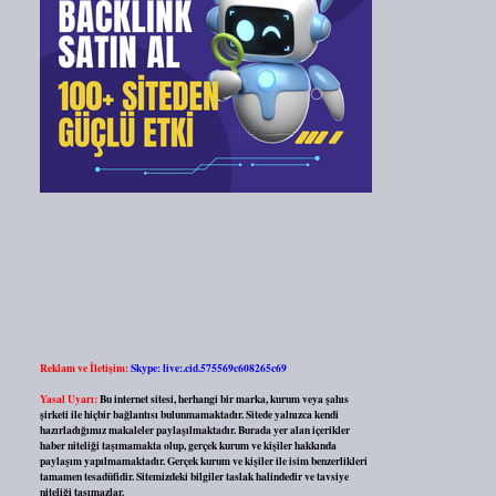
Reklam ve İletişim:
Skype: live:.cid.575569c608265c69
Yasal Uyarı:
Bu internet sitesi, herhangi bir marka, kurum veya şahıs
şirketi ile hiçbir bağlantısı bulunmamaktadır. Sitede yalnızca kendi
hazırladığımız makaleler paylaşılmaktadır. Burada yer alan içerikler
haber niteliği taşımamakta olup, gerçek kurum ve kişiler hakkında
paylaşım yapılmamaktadır. Gerçek kurum ve kişiler ile isim benzerlikleri
tamamen tesadüfidir. Sitemizdeki bilgiler taslak halindedir ve tavsiye
niteliği taşımazlar.