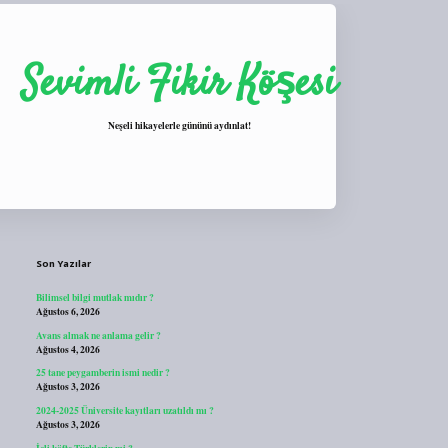
Sevimli Fikir Köşesi
Neşeli hikayelerle gününü aydınlat!
Sidebar
https://tulipbett.net/
Son Yazılar
Bilimsel bilgi mutlak mıdır ?
Ağustos 6, 2026
Avans almak ne anlama gelir ?
Ağustos 4, 2026
25 tane peygamberin ismi nedir ?
Ağustos 3, 2026
2024-2025 Üniversite kayıtları uzatıldı mı ?
Ağustos 3, 2026
İçli köfte Türklerin mi ?