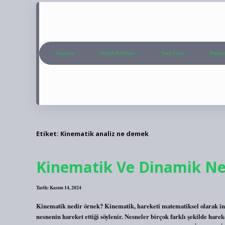
Anasayfa
Gizlilik Politikası
Yasal Uyarı
Hakkım
Etiket:
Kinematik analiz ne demek
Kinematik Ve Dinamik Ne
Tarih: Kasım 14, 2024
Kinematik nedir örnek? Kinematik, hareketi matematiksel olarak inc
nesnenin hareket ettiği söylenir. Nesneler birçok farklı şekilde hareke