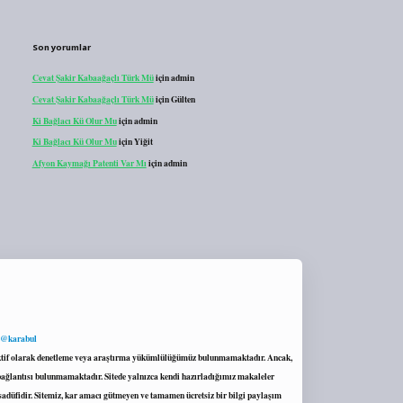
Son yorumlar
Cevat Şakir Kabaağaçlı Türk Mü
için
admin
Cevat Şakir Kabaağaçlı Türk Mü
için
Gülten
Ki Bağlacı Kü Olur Mu
için
admin
Ki Bağlacı Kü Olur Mu
için
Yiğit
Afyon Kaymağı Patenti Var Mı
için
admin
 @karabul
proaktif olarak denetleme veya araştırma yükümlülüğümüz bulunmamaktadır. Ancak,
r bağlantısı bulunmamaktadır. Sitede yalnızca kendi hazırladığımız makaleler
sadüfidir. Sitemiz, kar amacı gütmeyen ve tamamen ücretsiz bir bilgi paylaşım