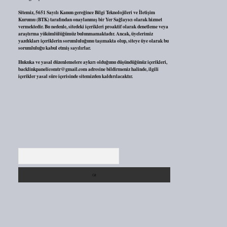
Sitemiz, 5651 Sayılı Kanun gereğince Bilgi Teknolojileri ve İletişim
Kurumu (BTK) tarafından onaylanmış bir Yer Sağlayıcı olarak hizmet
vermektedir. Bu nedenle, sitedeki içerikleri proaktif olarak denetleme veya
araştırma yükümlülüğümüz bulunmamaktadır. Ancak, üyelerimiz
yazdıkları içeriklerin sorumluluğunu taşımakta olup, siteye üye olarak bu
sorumluluğu kabul etmiş sayılırlar.
Hukuka ve yasal düzenlemelere aykırı olduğunu düşündüğünüz içerikleri,
backlinkpanelicomtr@gmail.com
adresine bildirmeniz halinde, ilgili
içerikler yasal süre içerisinde sitemizden kaldırılacaktır.
Arama