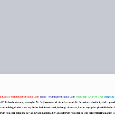
m:
E-mail:
backlinkpaneli@gmail.com
Teams:
forumhizmeti@gmail.com
Whatsapp: 0262 606 0 726
Telegram:
mu (BTK) tarafından onaylanmış bir Yer Sağlayıcı olarak hizmet vermektedir. Bu nedenle, sitedeki içerikleri 
 sorumluluğu kabul etmiş sayılırlar. Bu internet sitesi, herhangi bir marka, kurum veya şahıs şirketi ile hiçbi
kurum ve kişiler hakkında paylaşım yapılmamaktadır. Gerçek kurum ve kişiler ile isim benzerlikleri tamamen te