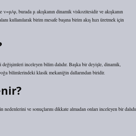
te ν=μ/φ, burada μ akışkanın dinamik viskozitesidir ve akışkanın
anı kullanılarak birim mesafe başına birim akış hızı üretmek için
?
i değişimleri inceleyen bilim dalıdır. Başka bir deyişle, dinamik,
Doğa bilimlerindeki klasik mekaniğin dallarından biridir.
enir?
nedenlerini ve sonuçlarını dikkate almadan onları inceleyen bir dalıdır