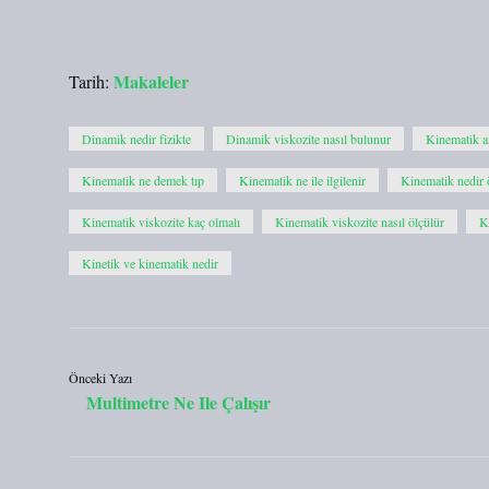
Makaleler
Tarih:
Dinamik nedir fizikte
Dinamik viskozite nasıl bulunur
Kinematik a
Kinematik ne demek tıp
Kinematik ne ile ilgilenir
Kinematik nedir 
Kinematik viskozite kaç olmalı
Kinematik viskozite nasıl ölçülür
K
Kinetik ve kinematik nedir
Önceki Yazı
Multimetre Ne Ile Çalışır