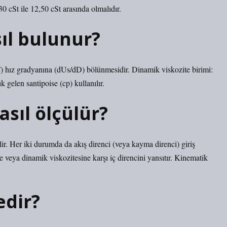
 cSt ile 12,50 cSt arasında olmalıdır.
ıl bulunur?
F) hız gradyanına (dUs/dD) bölünmesidir. Dinamik viskozite birimi:
 gelen santipoise (cp) kullanılır.
asıl ölçülür?
lir. Her iki durumda da akış direnci (veya kayma direnci) giriş
 veya dinamik viskozitesine karşı iç direncini yansıtır. Kinematik
edir?