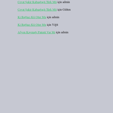
Cevat Şakir Kabaağaçlı Türk Mü
için
admin
Cevat Şakir Kabaağaçlı Türk Mü
için
Gülten
Ki Bağlacı Kü Olur Mu
için
admin
Ki Bağlacı Kü Olur Mu
için
Yiğit
Afyon Kaymağı Patenti Var Mı
için
admin