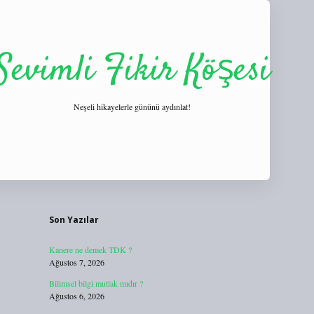
Sevimli Fikir Köşesi
Neşeli hikayelerle gününü aydınlat!
Sidebar
https://tulipbett.net/
Son Yazılar
Kanere ne demek TDK ?
Ağustos 7, 2026
Bilimsel bilgi mutlak mıdır ?
Ağustos 6, 2026