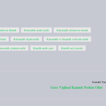
naliz ne demek
Kinematik analiz nedir
Kinematik eleman ne demek
örnek
Kinematik ölçüm nedir
Kinematik ve dinamik viskozite nedir
inematik yöntemi nedir
Kinetik nedir spor
Kinetik neyi inceler
Sonraki Yaz
Gece Vajinal Kaşıntı Neden Olur