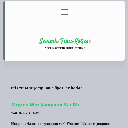
menüyü
Anasayfa
Gizlilik Politikası
Yasal Uyarı
aç
Hakkımızda
Sevimli Fikir Köşesi
Neşeli hikayelerle gününü aydınlat!
Etiket:
Mor şampuanın fiyatı ne kadar
Migros Mor Şampuan Var Mı
Tarih: Haziran 11, 2025
Hangi markette mor şampuan var? Watsons’daki mor şampuan