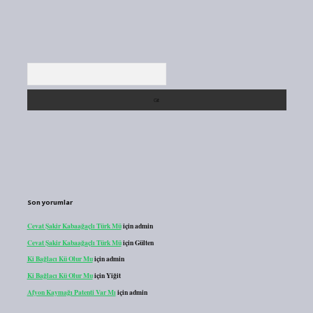
Arama
Son yorumlar
Cevat Şakir Kabaağaçlı Türk Mü
için
admin
Cevat Şakir Kabaağaçlı Türk Mü
için
Gülten
Ki Bağlacı Kü Olur Mu
için
admin
Ki Bağlacı Kü Olur Mu
için
Yiğit
Afyon Kaymağı Patenti Var Mı
için
admin