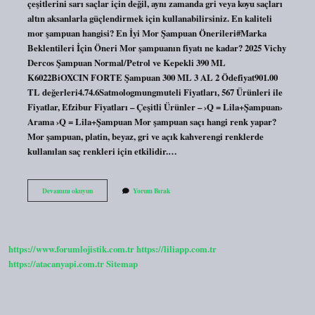
çeşitlerini sarı saçlar için değil, aynı zamanda gri veya koyu saçları
altın aksanlarla güçlendirmek için kullanabilirsiniz. En kaliteli
mor şampuan hangisi? En İyi Mor Şampuan Önerileri#Marka
Beklentileri İçin Öneri Mor şampuanın fiyatı ne kadar? 2025 Vichy
Dercos Şampuan Normal/Petrol ve Kepekli 390 ML
K6022BiOXCIN FORTE Şampuan 300 ML 3 AL 2 Ödefiyat901.00
TL değerleri4.74.6Satmologmungmuteli Fiyatları, 567 Ürünleri ile
Fiyatlar, Efzibur Fiyatları – Çeşitli Ürünler – ›Q = Lila+Şampuan›
Arama ›Q = Lila+Şampuan Mor şampuan saçı hangi renk yapar?
Mor şampuan, platin, beyaz, gri ve açık kahverengi renklerde
kullanılan saç renkleri için etkilidir.…
Migros
Devamını okuyun
Yorum Bırak
Mor
Şampuan
Var
Mı
https://www.forumlojistik.com.tr
https://liliapp.com.tr
https://atacanyapi.com.tr
Sitemap