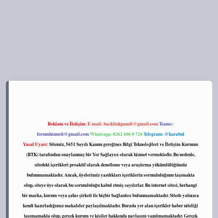
://tulipbett.net/
Reklam ve İletişim:
E-mail:
backlinkpaneli@gmail.com
Teams:
forumhizmeti@gmail.com
Whatsapp: 0262 606 0 726
Telegram: @karabul
Yasal Uyarı:
Sitemiz, 5651 Sayılı Kanun gereğince Bilgi Teknolojileri ve İletişim Kurumu
(BTK) tarafından onaylanmış bir Yer Sağlayıcı olarak hizmet vermektedir. Bu nedenle,
sitedeki içerikleri proaktif olarak denetleme veya araştırma yükümlülüğümüz
bulunmamaktadır. Ancak, üyelerimiz yazdıkları içeriklerin sorumluluğunu taşımakta
olup, siteye üye olarak bu sorumluluğu kabul etmiş sayılırlar. Bu internet sitesi, herhangi
bir marka, kurum veya şahıs şirketi ile hiçbir bağlantısı bulunmamaktadır. Sitede yalnızca
kendi hazırladığımız makaleler paylaşılmaktadır. Burada yer alan içerikler haber niteliği
taşımamakta olup, gerçek kurum ve kişiler hakkında paylaşım yapılmamaktadır. Gerçek