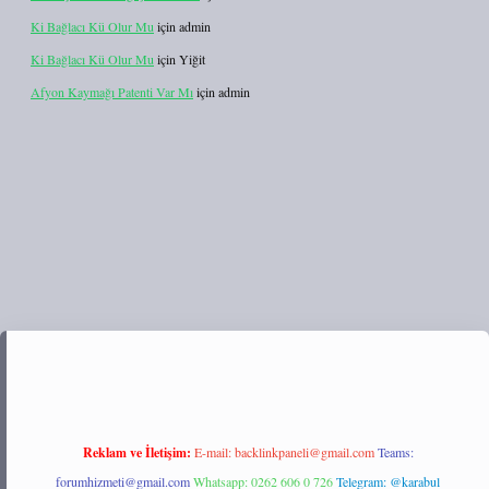
Ki Bağlacı Kü Olur Mu
için
admin
Ki Bağlacı Kü Olur Mu
için
Yiğit
Afyon Kaymağı Patenti Var Mı
için
admin
https://tulipbett.net/
Reklam ve İletişim:
E-mail:
backlinkpaneli@gmail.com
Teams:
forumhizmeti@gmail.com
Whatsapp: 0262 606 0 726
Telegram: @karabul