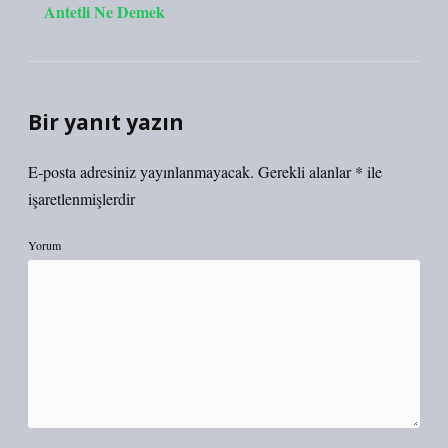
Antetli Ne Demek
Bir yanıt yazın
E-posta adresiniz yayınlanmayacak.
Gerekli alanlar
*
ile
işaretlenmişlerdir
Yorum