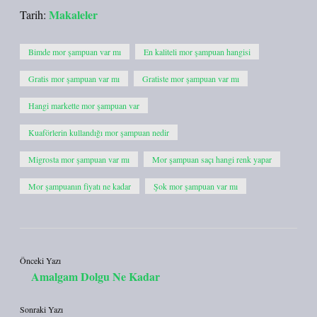
Makaleler
Tarih:
Bimde mor şampuan var mı
En kaliteli mor şampuan hangisi
Gratis mor şampuan var mı
Gratiste mor şampuan var mı
Hangi markette mor şampuan var
Kuaförlerin kullandığı mor şampuan nedir
Migrosta mor şampuan var mı
Mor şampuan saçı hangi renk yapar
Mor şampuanın fiyatı ne kadar
Şok mor şampuan var mı
Önceki Yazı
Amalgam Dolgu Ne Kadar
Sonraki Yazı