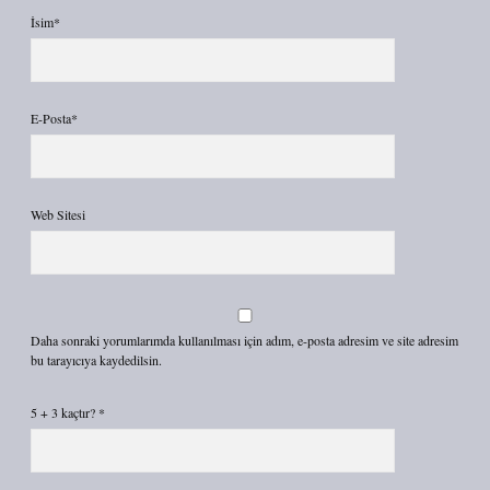
İsim*
E-Posta*
Web Sitesi
Daha sonraki yorumlarımda kullanılması için adım, e-posta adresim ve site adresim
bu tarayıcıya kaydedilsin.
5 + 3 kaçtır?
*