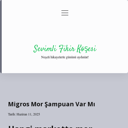
menüyü
Anasayfa
Gizlilik Politikası
Yasal Uyarı
aç
Hakkımızda
Sevimli Fikir Köşesi
Neşeli hikayelerle gününü aydınlat!
Migros Mor Şampuan Var Mı
Tarih: Haziran 11, 2025