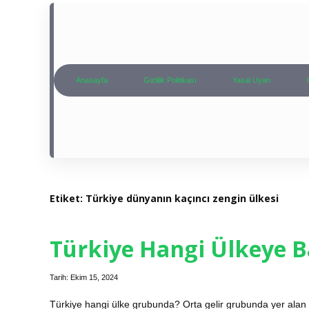
Anasayfa
Gizlilik Politikası
Yasal Uyarı
Etiket:
Türkiye dünyanın kaçıncı zengin ülkesi
Türkiye Hangi Ülkeye B
Tarih: Ekim 15, 2024
Türkiye hangi ülke grubunda? Orta gelir grubunda yer alan T