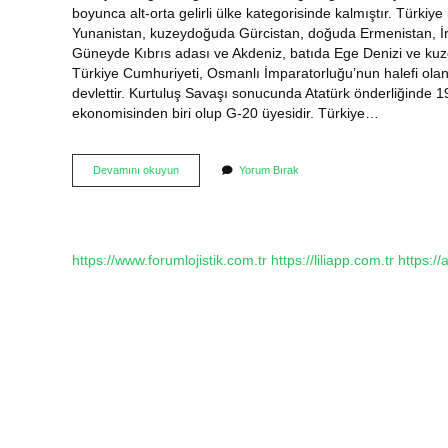
boyunca alt-orta gelirli ülke kategorisinde kalmıştır. Türki
Yunanistan, kuzeydoğuda Gürcistan, doğuda Ermenistan, İr
Güneyde Kıbrıs adası ve Akdeniz, batıda Ege Denizi ve kuze
Türkiye Cumhuriyeti, Osmanlı İmparatorluğu’nun halefi olan
devlettir. Kurtuluş Savaşı sonucunda Atatürk önderliğinde 
ekonomisinden biri olup G-20 üyesidir. Türkiye…
Türkiye
Devamını okuyun
Yorum Bırak
Hangi
Ülkeye
Bağlı
https://www.forumlojistik.com.tr
https://liliapp.com.tr
https://