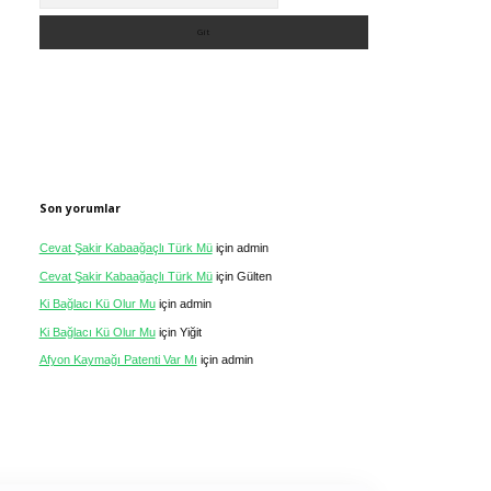
Son yorumlar
Cevat Şakir Kabaağaçlı Türk Mü
için
admin
Cevat Şakir Kabaağaçlı Türk Mü
için
Gülten
Ki Bağlacı Kü Olur Mu
için
admin
Ki Bağlacı Kü Olur Mu
için
Yiğit
Afyon Kaymağı Patenti Var Mı
için
admin