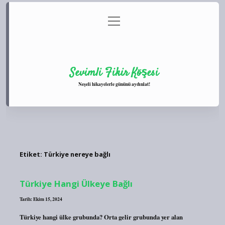
menüyü
Anasayfa
Gizlilik Politikası
Yasal Uyarı
aç
Hakkımızda
Sevimli Fikir Köşesi
Neşeli hikayelerle gününü aydınlat!
Etiket:
Türkiye nereye bağlı
Türkiye Hangi Ülkeye Bağlı
Tarih: Ekim 15, 2024
Türkiye hangi ülke grubunda? Orta gelir grubunda yer alan