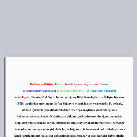
s://tulipbett.net/
Reklam ve İletişim:
E-mail:
backlinkpaneli@gmail.com
Teams:
forumhizmeti@gmail.com
Whatsapp: 0262 606 0 726
Telegram: @karabul
Yasal Uyarı:
Sitemiz, 5651 Sayılı Kanun gereğince Bilgi Teknolojileri ve İletişim Kurumu
(BTK) tarafından onaylanmış bir Yer Sağlayıcı olarak hizmet vermektedir. Bu nedenle,
sitedeki içerikleri proaktif olarak denetleme veya araştırma yükümlülüğümüz
bulunmamaktadır. Ancak, üyelerimiz yazdıkları içeriklerin sorumluluğunu taşımakta
olup, siteye üye olarak bu sorumluluğu kabul etmiş sayılırlar. Bu internet sitesi, herhangi
bir marka, kurum veya şahıs şirketi ile hiçbir bağlantısı bulunmamaktadır. Sitede yalnızca
kendi hazırladığımız makaleler paylaşılmaktadır. Burada yer alan içerikler haber niteliği