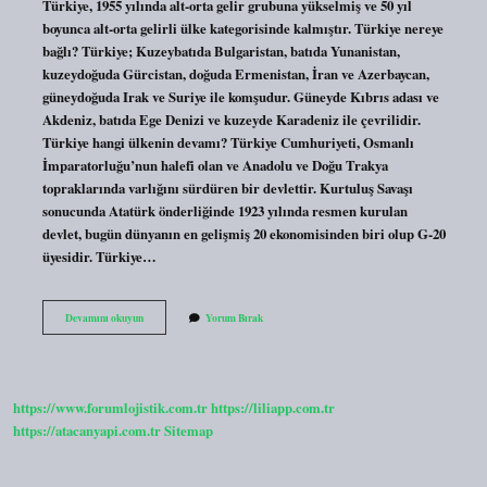
Türkiye, 1955 yılında alt-orta gelir grubuna yükselmiş ve 50 yıl
boyunca alt-orta gelirli ülke kategorisinde kalmıştır. Türkiye nereye
bağlı? Türkiye; Kuzeybatıda Bulgaristan, batıda Yunanistan,
kuzeydoğuda Gürcistan, doğuda Ermenistan, İran ve Azerbaycan,
güneydoğuda Irak ve Suriye ile komşudur. Güneyde Kıbrıs adası ve
Akdeniz, batıda Ege Denizi ve kuzeyde Karadeniz ile çevrilidir.
Türkiye hangi ülkenin devamı? Türkiye Cumhuriyeti, Osmanlı
İmparatorluğu’nun halefi olan ve Anadolu ve Doğu Trakya
topraklarında varlığını sürdüren bir devlettir. Kurtuluş Savaşı
sonucunda Atatürk önderliğinde 1923 yılında resmen kurulan
devlet, bugün dünyanın en gelişmiş 20 ekonomisinden biri olup G-20
üyesidir. Türkiye…
Türkiye
Devamını okuyun
Yorum Bırak
Hangi
Ülkeye
Bağlı
https://www.forumlojistik.com.tr
https://liliapp.com.tr
https://atacanyapi.com.tr
Sitemap