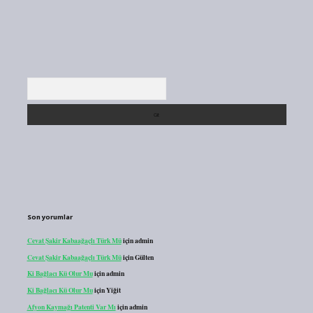
Arama
Son yorumlar
Cevat Şakir Kabaağaçlı Türk Mü
için
admin
Cevat Şakir Kabaağaçlı Türk Mü
için
Gülten
Ki Bağlacı Kü Olur Mu
için
admin
Ki Bağlacı Kü Olur Mu
için
Yiğit
Afyon Kaymağı Patenti Var Mı
için
admin