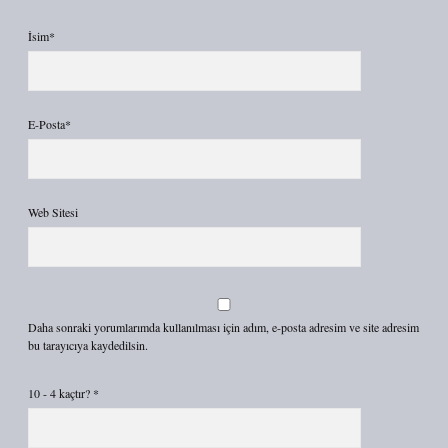
İsim*
E-Posta*
Web Sitesi
Daha sonraki yorumlarımda kullanılması için adım, e-posta adresim ve site adresim
bu tarayıcıya kaydedilsin.
10 - 4 kaçtır?
*