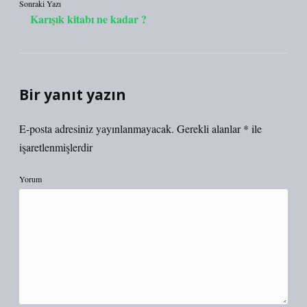
Sonraki Yazı
Karışık kitabı ne kadar ?
Bir yanıt yazın
E-posta adresiniz yayınlanmayacak.
Gerekli alanlar
*
ile
işaretlenmişlerdir
Yorum