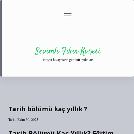
menüyü
Anasayfa
Gizlilik Politikası
Yasal Uyarı
aç
Hakkımızda
Sevimli Fikir Köşesi
Neşeli hikayelerle gününü aydınlat!
Tarih bölümü kaç yıllık ?
Tarih: Ekim 30, 2025
Tarih Bölümü Kaç Yıllık? Eğitim