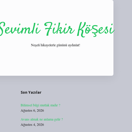
Sevimli Fikir Köşesi
Neşeli hikayelerle gününü aydınlat!
Sidebar
https://tulipbett.net/
Son Yazılar
Bilimsel bilgi mutlak mıdır ?
Ağustos 6, 2026
Avans almak ne anlama gelir ?
Ağustos 4, 2026