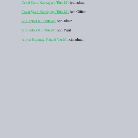
Cevat Şakir Kabaağaçlı Türk Mü
için
admin
Cevat Şakir Kabaağaçlı Türk Mü
için
Gülten
Ki Bağlacı Kü Olur Mu
için
admin
Ki Bağlacı Kü Olur Mu
için
Yiğit
Afyon Kaymağı Patenti Var Mı
için
admin