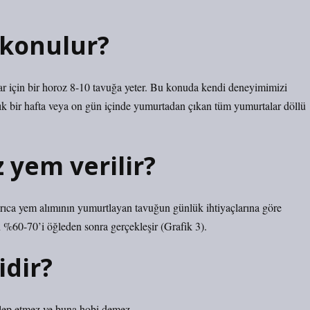
 konulur?
lar için bir horoz 8-10 tavuğa yeter. Bu konuda kendi deneyimimizi
aşık bir hafta veya on gün içinde yumurtadan çıkan tüm yumurtalar döllü
 yem verilir?
rıca yem alımının yumurtlayan tavuğun günlük ihtiyaçlarına göre
 %60-70’i öğleden sonra gerçekleşir (Grafik 3).
idir?
alep etmez ve buna hobi demez.