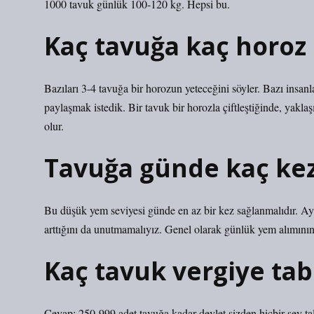
1000 tavuk günlük 100-120 kg. Hepsi bu.
Kaç tavuğa kaç horoz
Bazıları 3-4 tavuğa bir horozun yeteceğini söyler. Bazı insan
paylaşmak istedik. Bir tavuk bir horozla çiftleştiğinde, yakl
olur.
Tavuğa günde kaç kez
Bu düşük yem seviyesi günde en az bir kez sağlanmalıdır. Ay
arttığını da unutmamalıyız. Genel olarak günlük yem alımının
Kaç tavuk vergiye tab
Cevap: 250-999 adet tavuğa kadar devlet sizden hiçbir şey t