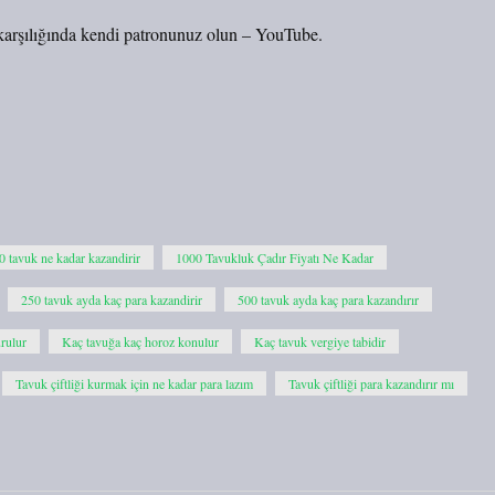
karşılığında kendi patronunuz olun – YouTube.
0 tavuk ne kadar kazandirir
1000 Tavukluk Çadır Fiyatı Ne Kadar
250 tavuk ayda kaç para kazandirir
500 tavuk ayda kaç para kazandırır
urulur
Kaç tavuğa kaç horoz konulur
Kaç tavuk vergiye tabidir
Tavuk çiftliği kurmak için ne kadar para lazım
Tavuk çiftliği para kazandırır mı