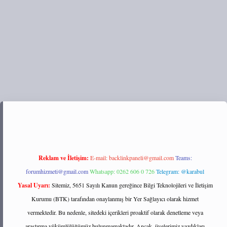
://tulipbett.net/
Reklam ve İletişim:
E-mail:
backlinkpaneli@gmail.com
Teams:
forumhizmeti@gmail.com
Whatsapp: 0262 606 0 726
Telegram: @karabul
Yasal Uyarı:
Sitemiz, 5651 Sayılı Kanun gereğince Bilgi Teknolojileri ve İletişim
Kurumu (BTK) tarafından onaylanmış bir Yer Sağlayıcı olarak hizmet
vermektedir. Bu nedenle, sitedeki içerikleri proaktif olarak denetleme veya
araştırma yükümlülüğümüz bulunmamaktadır. Ancak, üyelerimiz yazdıkları