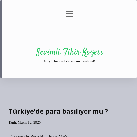
menüyü
Anasayfa
Gizlilik Politikası
Yasal Uyarı
aç
Hakkımızda
Sevimli Fikir Köşesi
Neşeli hikayelerle gününü aydınlat!
Türkiye’de para basılıyor mu ?
Tarih: Mayıs 12, 2026
Türkiye’de Para Basılıyor Mu?