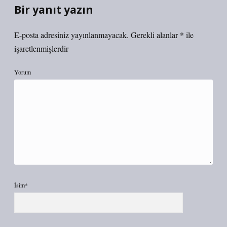
Bir yanıt yazın
E-posta adresiniz yayınlanmayacak.
Gerekli alanlar
*
ile
işaretlenmişlerdir
Yorum
İsim*