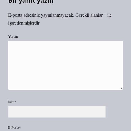
Bir yanıt yazın
E-posta adresiniz yayınlanmayacak.
Gerekli alanlar
*
ile
işaretlenmişlerdir
Yorum
İsim*
E-Posta*