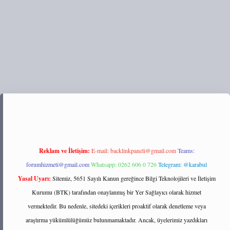
ps://tulipbett.net/
Reklam ve İletişim:
E-mail:
backlinkpaneli@gmail.com
Teams:
forumhizmeti@gmail.com
Whatsapp: 0262 606 0 726
Telegram: @karabul
Yasal Uyarı:
Sitemiz, 5651 Sayılı Kanun gereğince Bilgi Teknolojileri ve İletişim
Kurumu (BTK) tarafından onaylanmış bir Yer Sağlayıcı olarak hizmet
vermektedir. Bu nedenle, sitedeki içerikleri proaktif olarak denetleme veya
araştırma yükümlülüğümüz bulunmamaktadır. Ancak, üyelerimiz yazdıkları