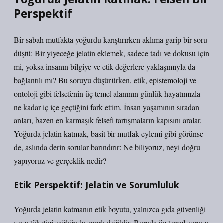
Perspektif
Bir sabah mutfakta yoğurdu karıştırırken aklıma garip bir soru
düştü: Bir yiyeceğe jelatin eklemek, sadece tadı ve dokusu için
mi, yoksa insanın bilgiye ve etik değerlere yaklaşımıyla da
bağlantılı mı? Bu soruyu düşünürken, etik, epistemoloji ve
ontoloji gibi felsefenin üç temel alanının günlük hayatımızla
ne kadar iç içe geçtiğini fark ettim. İnsan yaşamının sıradan
anları, bazen en karmaşık felsefi tartışmaların kapısını aralar.
Yoğurda jelatin katmak, basit bir mutfak eylemi gibi görünse
de, aslında derin sorular barındırır: Ne biliyoruz, neyi doğru
yapıyoruz ve gerçeklik nedir?
Etik Perspektif: Jelatin ve Sorumluluk
Yoğurda jelatin katmanın etik boyutu, yalnızca gıda güvenliği
veya tüketici sağlığıyla sınırlı değildir. Burada üç temel soruya