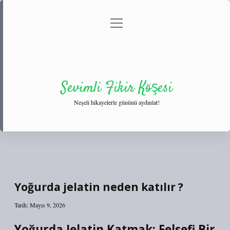
menüyü
Anasayfa
Gizlilik Politikası
Yasal Uyarı
aç
Hakkımızda
Sevimli Fikir Köşesi
Neşeli hikayelerle gününü aydınlat!
Yoğurda jelatin neden katılır ?
Tarih: Mayıs 9, 2026
Yoğurda Jelatin Katmak: Felsefi Bir