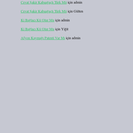
Cevat Şakir Kabaağaçlı Türk Mü
için
admin
Cevat Şakir Kabaağaçlı Türk Mü
için
Gülten
Ki Bağlacı Kü Olur Mu
için
admin
Ki Bağlacı Kü Olur Mu
için
Yiğit
Afyon Kaymağı Patenti Var Mı
için
admin