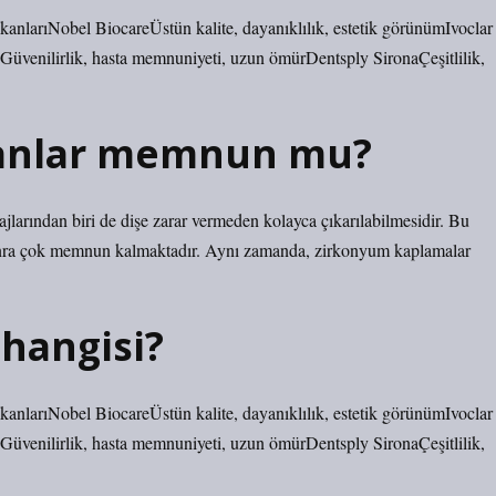
kanlarıNobel BiocareÜstün kalite, dayanıklılık, estetik görünümIvoclar
üvenilirlik, hasta memnuniyeti, uzun ömürDentsply SironaÇeşitlilik,
ranlar memnun mu?
jlarından biri de dişe zarar vermeden kolayca çıkarılabilmesidir. Bu
onra çok memnun kalmaktadır. Aynı zamanda, zirkonyum kaplamalar
 hangisi?
kanlarıNobel BiocareÜstün kalite, dayanıklılık, estetik görünümIvoclar
üvenilirlik, hasta memnuniyeti, uzun ömürDentsply SironaÇeşitlilik,