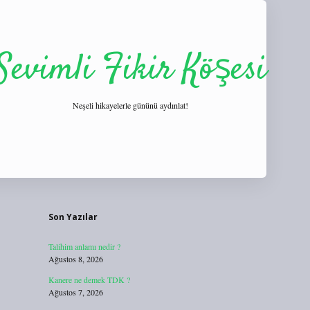
Sevimli Fikir Köşesi
Neşeli hikayelerle gününü aydınlat!
Sidebar
https://tulipbett.net/
Son Yazılar
Talihim anlamı nedir ?
Ağustos 8, 2026
Kanere ne demek TDK ?
Ağustos 7, 2026