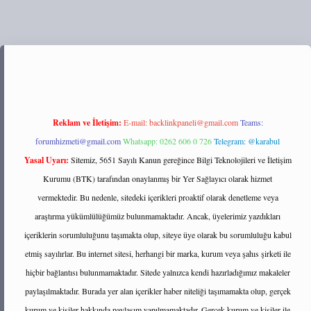
ipbett.net/
Reklam ve İletişim:
E-mail:
backlinkpaneli@gmail.com
Teams:
forumhizmeti@gmail.com
Whatsapp: 0262 606 0 726
Telegram: @karabul
Yasal Uyarı:
Sitemiz, 5651 Sayılı Kanun gereğince Bilgi Teknolojileri ve İletişim
Kurumu (BTK) tarafından onaylanmış bir Yer Sağlayıcı olarak hizmet
vermektedir. Bu nedenle, sitedeki içerikleri proaktif olarak denetleme veya
araştırma yükümlülüğümüz bulunmamaktadır. Ancak, üyelerimiz yazdıkları
içeriklerin sorumluluğunu taşımakta olup, siteye üye olarak bu sorumluluğu kabul
etmiş sayılırlar. Bu internet sitesi, herhangi bir marka, kurum veya şahıs şirketi ile
hiçbir bağlantısı bulunmamaktadır. Sitede yalnızca kendi hazırladığımız makaleler
paylaşılmaktadır. Burada yer alan içerikler haber niteliği taşımamakta olup, gerçek
kurum ve kişiler hakkında paylaşım yapılmamaktadır. Gerçek kurum ve kişiler ile