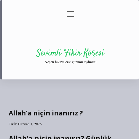
menüyü
Anasayfa
Gizlilik Politikası
Yasal Uyarı
aç
Hakkımızda
Sevimli Fikir Köşesi
Neşeli hikayelerle gününü aydınlat!
Allah’a niçin inanırız ?
Tarih: Haziran 1, 2026
Allah’a niçin inanırız? Günlük