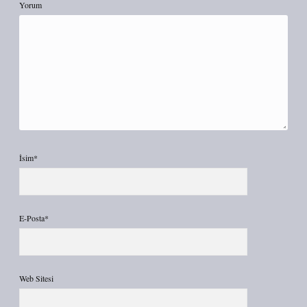
Yorum
İsim*
E-Posta*
Web Sitesi