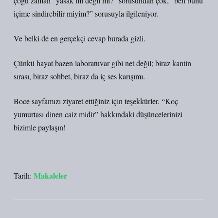
çoğu zaman “yasak mı değil mi?” sorusundan çok, “ben bunu
içime sindirebilir miyim?” sorusuyla ilgileniyor.
Ve belki de en gerçekçi cevap burada gizli.
Çünkü hayat bazen laboratuvar gibi net değil; biraz kantin
sırası, biraz sohbet, biraz da iç ses karışımı.
Boce sayfamızı ziyaret ettiğiniz için teşekkürler. “Koç
yumurtası dinen caiz midir” hakkındaki düşüncelerinizi
bizimle paylaşın!
Makaleler
Tarih: