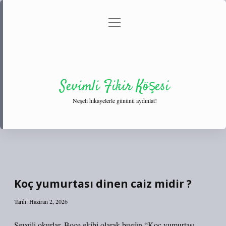
menüyü
Anasayfa
Gizlilik Politikası
Yasal Uyarı
aç
Hakkımızda
Sevimli Fikir Köşesi
Neşeli hikayelerle gününü aydınlat!
Koç yumurtası dinen caiz midir ?
Tarih: Haziran 2, 2026
Sevgili okurlar, Boce ekibi olarak bugün “Koç yumurtası