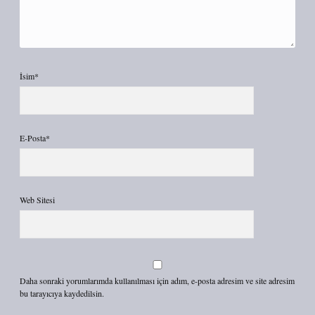
İsim*
E-Posta*
Web Sitesi
Daha sonraki yorumlarımda kullanılması için adım, e-posta adresim ve site adresim
bu tarayıcıya kaydedilsin.