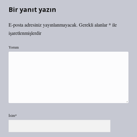
Bir yanıt yazın
E-posta adresiniz yayınlanmayacak.
Gerekli alanlar
*
ile
işaretlenmişlerdir
Yorum
İsim*