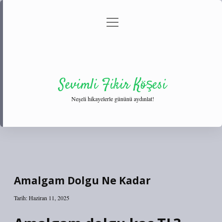
menüyü
Anasayfa
Gizlilik Politikası
Yasal Uyarı
aç
Hakkımızda
Sevimli Fikir Köşesi
Neşeli hikayelerle gününü aydınlat!
Amalgam Dolgu Ne Kadar
Tarih: Haziran 11, 2025