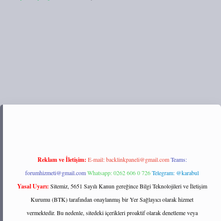
://tulipbett.net/
Reklam ve İletişim:
E-mail:
backlinkpaneli@gmail.com
Teams:
forumhizmeti@gmail.com
Whatsapp: 0262 606 0 726
Telegram: @karabul
Yasal Uyarı:
Sitemiz, 5651 Sayılı Kanun gereğince Bilgi Teknolojileri ve İletişim
Kurumu (BTK) tarafından onaylanmış bir Yer Sağlayıcı olarak hizmet
vermektedir. Bu nedenle, sitedeki içerikleri proaktif olarak denetleme veya