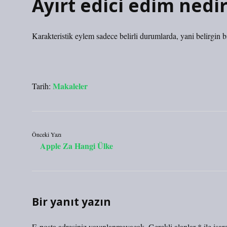
Ayırt edici edim nedi
Karakteristik eylem sadece belirli durumlarda, yani belirgin b
Makaleler
Tarih:
Önceki Yazı
Apple Za Hangi Ülke
Bir yanıt yazın
E-posta adresiniz yayınlanmayacak.
Gerekli alanlar
*
ile işar