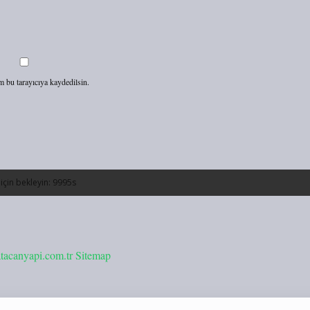
m bu tarayıcıya kaydedilsin.
/atacanyapi.com.tr
Sitemap