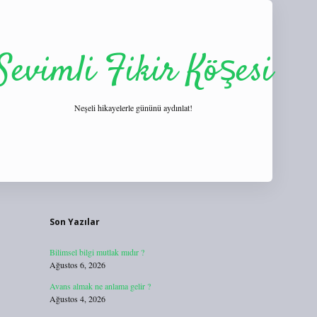
Sevimli Fikir Köşesi
Neşeli hikayelerle gününü aydınlat!
Sidebar
https://tulipbett.net/
Son Yazılar
Bilimsel bilgi mutlak mıdır ?
Ağustos 6, 2026
Avans almak ne anlama gelir ?
Ağustos 4, 2026