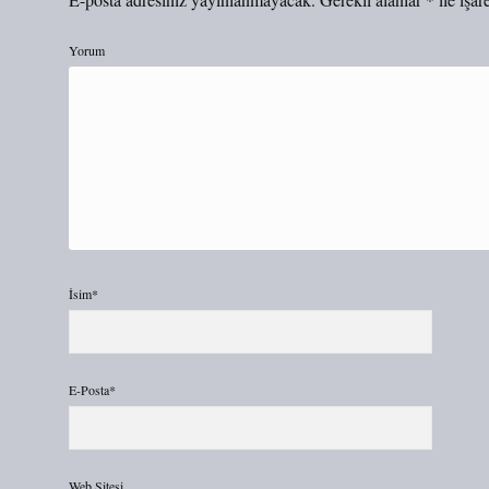
Yorum
İsim*
E-Posta*
Web Sitesi