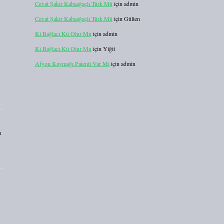
Cevat Şakir Kabaağaçlı Türk Mü
için
admin
Cevat Şakir Kabaağaçlı Türk Mü
için
Gülten
Ki Bağlacı Kü Olur Mu
için
admin
Ki Bağlacı Kü Olur Mu
için
Yiğit
Afyon Kaymağı Patenti Var Mı
için
admin
ı