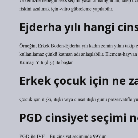
Ülkemizde bebeğin seks seçimi yasal olmadığından, talep üze
riskini azaltmak için -vitro gübreleme yapılabilir.
Ejderha yılı hangi cin
Örneğin; Erkek Boden-Ejderha yılı kadın zemin yılını takip e
kullanılamaz çünkü katman adı anlaşılabilir. Element-hayvan 
Kumaşı Yılı (dişi) ile başlar.
Erkek çocuk için ne za
Çocuk için ilişki, ilişki veya cinsel ilişki günü prezervatifl
PGD cinsiyet seçimi n
PGD ile IVF – Bu cinsiyet seçiminde 99’dur.