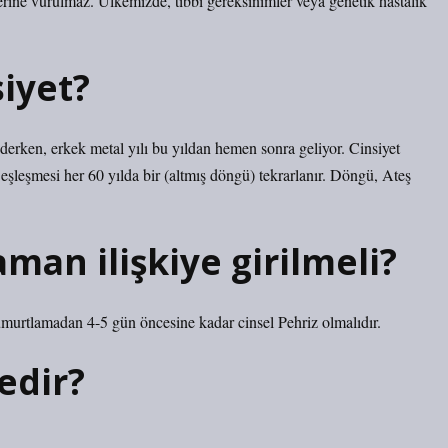
rine vurulmaz. Ülkemizde, tıbbi gereksinimler veya genetik hastalık
siyet?
derken, erkek metal yılı bu yıldan hemen sonra geliyor. Cinsiyet
eşleşmesi her 60 yılda bir (altmış döngü) tekrarlanır. Döngü, Ateş
man ilişkiye girilmeli?
e yumurtlamadan 4-5 gün öncesine kadar cinsel Pehriz olmalıdır.
edir?