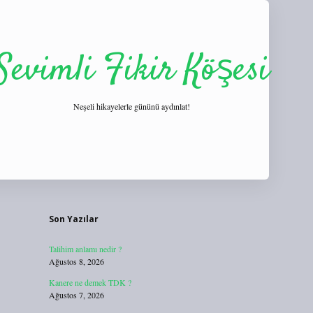
Sevimli Fikir Köşesi
Neşeli hikayelerle gününü aydınlat!
Sidebar
https://tulipbett.net/
Son Yazılar
Talihim anlamı nedir ?
Ağustos 8, 2026
Kanere ne demek TDK ?
Ağustos 7, 2026