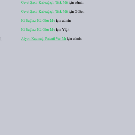
Cevat Şakir Kabaağaçlı Türk Mü
için
admin
Cevat Şakir Kabaağaçlı Türk Mü
için
Gülten
Ki Bağlacı Kü Olur Mu
için
admin
Ki Bağlacı Kü Olur Mu
için
Yiğit
l
Afyon Kaymağı Patenti Var Mı
için
admin