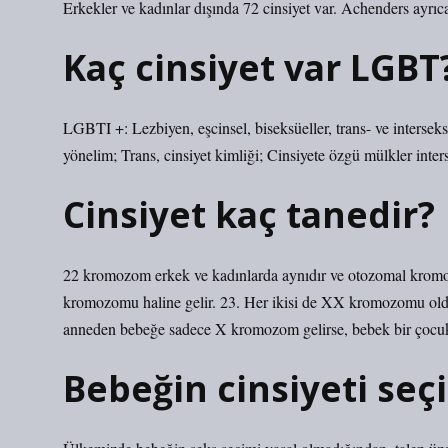
Erkekler ve kadınlar dışında 72 cinsiyet var. Achenders ayrıca s
Kaç cinsiyet var LGBT
LGBTI +: Lezbiyen, eşcinsel, biseksüeller, trans- ve interseks
yönelim; Trans, cinsiyet kimliği; Cinsiyete özgü mülkler interse
Cinsiyet kaç tanedir?
22 kromozom erkek ve kadınlarda aynıdır ve otozomal kromozo
kromozomu haline gelir. 23. Her ikisi de XX kromozomu old
anneden bebeğe sadece X kromozom gelirse, bebek bir çocuk 
Bebeğin cinsiyeti seçi