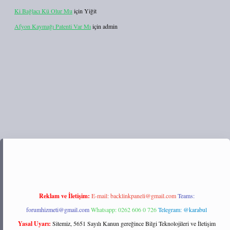
Ki Bağlacı Kü Olur Mu
için
Yiğit
Afyon Kaymağı Patenti Var Mı
için
admin
t/
Reklam ve İletişim:
E-mail:
backlinkpaneli@gmail.com
Teams:
forumhizmeti@gmail.com
Whatsapp: 0262 606 0 726
Telegram: @karabul
Yasal Uyarı:
Sitemiz, 5651 Sayılı Kanun gereğince Bilgi Teknolojileri ve İletişim