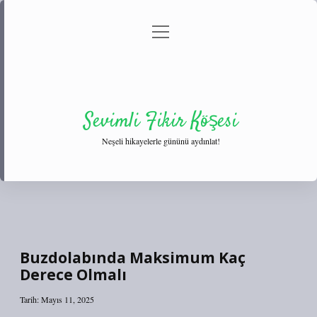
menüyü
Anasayfa
Gizlilik Politikası
Yasal Uyarı
aç
Hakkımızda
Sevimli Fikir Köşesi
Neşeli hikayelerle gününü aydınlat!
Buzdolabında Maksimum Kaç
Derece Olmalı
Tarih: Mayıs 11, 2025