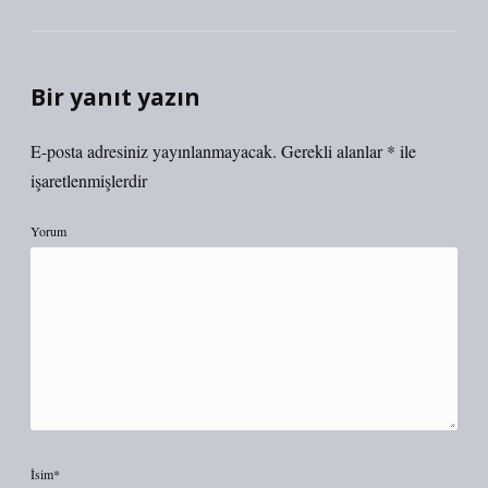
Bir yanıt yazın
E-posta adresiniz yayınlanmayacak.
Gerekli alanlar
*
ile
işaretlenmişlerdir
Yorum
İsim*