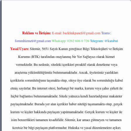
://tulipbett.net/
Reklam ve İletişim:
E-mail:
backlinkpaneli@gmail.com
Teams:
forumhizmeti@gmail.com
Whatsapp: 0262 606 0 726
Telegram: @karabul
Yasal Uyarı:
Sitemiz, 5651 Sayılı Kanun gereğince Bilgi Teknolojileri ve İletişim
Kurumu (BTK) tarafından onaylanmış bir Yer Sağlayıcı olarak hizmet
vermektedir. Bu nedenle, sitedeki içerikleri proaktif olarak denetleme veya
araştırma yükümlülüğümüz bulunmamaktadır. Ancak, üyelerimiz yazdıkları
içeriklerin sorumluluğunu taşımakta olup, siteye üye olarak bu sorumluluğu kabul
etmiş sayılırlar. Bu internet sitesi, herhangi bir marka, kurum veya şahıs şirketi ile
hiçbir bağlantısı bulunmamaktadır. Sitede yalnızca kendi hazırladığımız makaleler
paylaşılmaktadır. Burada yer alan içerikler haber niteliği taşımamakta olup, gerçek
kurum ve kişiler hakkında paylaşım yapılmamaktadır. Gerçek kurum ve kişiler ile
isim benzerlikleri tamamen tesadüfidir. Sitemiz, kar amacı gütmeyen ve tamamen
ücretsiz bir bilgi paylaşım platformudur. Hukuka ve yasal düzenlemelere aykırı