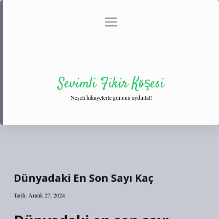
menüyü
Anasayfa
Gizlilik Politikası
Yasal Uyarı
aç
Hakkımızda
Sevimli Fikir Köşesi
Neşeli hikayelerle gününü aydınlat!
Dünyadaki En Son Sayı Kaç
Tarih: Aralık 27, 2024