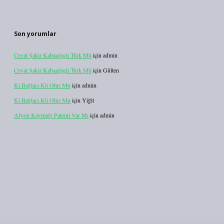
Son yorumlar
Cevat Şakir Kabaağaçlı Türk Mü
için
admin
Cevat Şakir Kabaağaçlı Türk Mü
için
Gülten
Ki Bağlacı Kü Olur Mu
için
admin
Ki Bağlacı Kü Olur Mu
için
Yiğit
Afyon Kaymağı Patenti Var Mı
için
admin