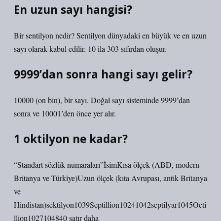
En uzun sayı hangisi?
Bir sentilyon nedir? Sentilyon dünyadaki en büyük ve en uzun
sayı olarak kabul edilir. 10 ila 303 sıfırdan oluşur.
9999’dan sonra hangi sayı gelir?
10000 (on bin), bir sayı. Doğal sayı sisteminde 9999’dan
sonra ve 10001’den önce yer alır.
1 oktilyon ne kadar?
“Standart sözlük numaraları”İsimKısa ölçek (ABD, modern
Britanya ve Türkiye)Uzun ölçek (kıta Avrupası, antik Britanya
ve
Hindistan)sektilyon1039Septillion10241042septilyar1045Octi
llion1027104840 satır daha