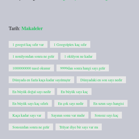
Makaleler
Tarih:
1 googol kaç sıfır var
1 Googolplex kaç sıfır
1 nonilyondan sonra ne gelir
1 oktilyon ne kadar
1000000000 nasıl okunur
9999dan sonra hangi sayı gelir
Dünyada en fazla kaça kadar sayılmıştır
Dünyadaki en son sayı nedir
En büyük doğal sayı nedir
En büyük sayı kaç
En büyük sayı kaç sıfırlı
En çok sayı nedir
En uzun sayı hangisi
Kaça kadar sayı var
Sayının sonu var mıdır
Sonsuz sayı kaç
Sonsuzdan sonra ne gelir
Trilyar diye bir sayı var mı