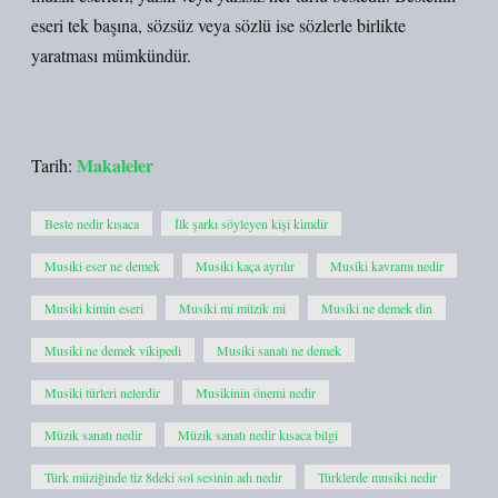
eseri tek başına, sözsüz veya sözlü ise sözlerle birlikte
yaratması mümkündür.
Makaleler
Tarih:
Beste nedir kısaca
İlk şarkı söyleyen kişi kimdir
Musiki eser ne demek
Musiki kaça ayrılır
Musiki kavramı nedir
Musiki kimin eseri
Musiki mi müzik mi
Musiki ne demek din
Musiki ne demek vikipedi
Musiki sanatı ne demek
Musiki türleri nelerdir
Musikinin önemi nedir
Müzik sanatı nedir
Müzik sanatı nedir kısaca bilgi
Türk müziğinde tiz 8deki sol sesinin adı nedir
Türklerde musiki nedir