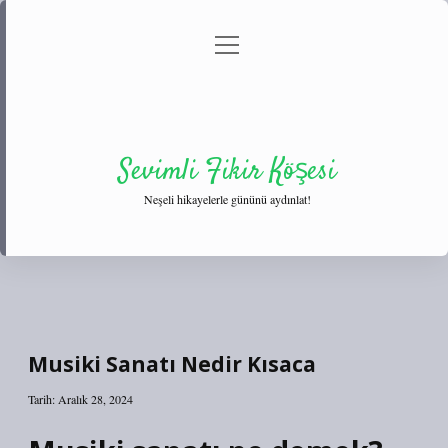
menüyü
Anasayfa
Gizlilik Politikası
Yasal Uyarı
aç
Hakkımızda
Sevimli Fikir Köşesi
Neşeli hikayelerle gününü aydınlat!
Musiki Sanatı Nedir Kısaca
Tarih: Aralık 28, 2024