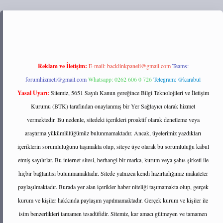
://tulipbett.net/
Reklam ve İletişim:
E-mail:
backlinkpaneli@gmail.com
Teams:
forumhizmeti@gmail.com
Whatsapp: 0262 606 0 726
Telegram: @karabul
Yasal Uyarı:
Sitemiz, 5651 Sayılı Kanun gereğince Bilgi Teknolojileri ve İletişim
Kurumu (BTK) tarafından onaylanmış bir Yer Sağlayıcı olarak hizmet
vermektedir. Bu nedenle, sitedeki içerikleri proaktif olarak denetleme veya
araştırma yükümlülüğümüz bulunmamaktadır. Ancak, üyelerimiz yazdıkları
içeriklerin sorumluluğunu taşımakta olup, siteye üye olarak bu sorumluluğu kabul
etmiş sayılırlar. Bu internet sitesi, herhangi bir marka, kurum veya şahıs şirketi ile
hiçbir bağlantısı bulunmamaktadır. Sitede yalnızca kendi hazırladığımız makaleler
paylaşılmaktadır. Burada yer alan içerikler haber niteliği taşımamakta olup, gerçek
kurum ve kişiler hakkında paylaşım yapılmamaktadır. Gerçek kurum ve kişiler ile
isim benzerlikleri tamamen tesadüfidir. Sitemiz, kar amacı gütmeyen ve tamamen