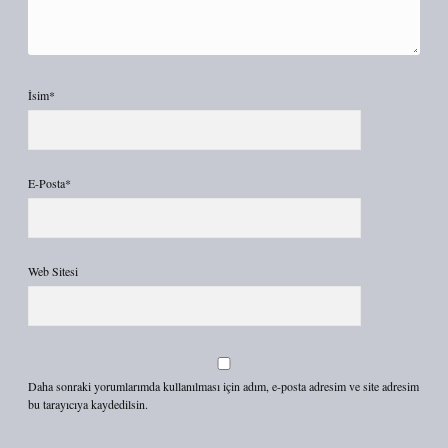
İsim*
E-Posta*
Web Sitesi
Daha sonraki yorumlarımda kullanılması için adım, e-posta adresim ve site adresim
bu tarayıcıya kaydedilsin.