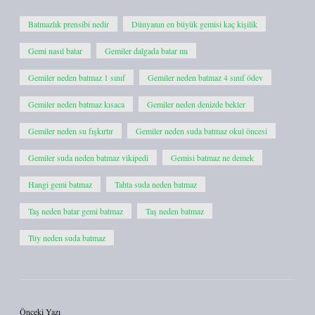
Batmazlık prensibi nedir
Dünyanın en büyük gemisi kaç kişilik
Gemi nasıl batar
Gemiler dalgada batar mı
Gemiler neden batmaz 1 sınıf
Gemiler neden batmaz 4 sınıf ödev
Gemiler neden batmaz kısaca
Gemiler neden denizde bekler
Gemiler neden su fışkırtır
Gemiler neden suda batmaz okul öncesi
Gemiler suda neden batmaz vikipedi
Gemisi batmaz ne demek
Hangi gemi batmaz
Tahta suda neden batmaz
Taş neden batar gemi batmaz
Taş neden batmaz
Tüy neden suda batmaz
Önceki Yazı