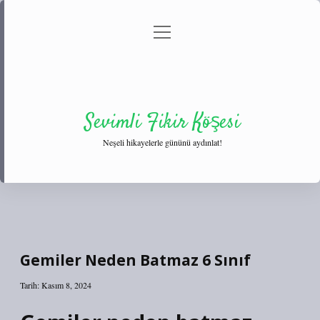
menüyü
Anasayfa
Gizlilik Politikası
Yasal Uyarı
aç
Hakkımızda
Sevimli Fikir Köşesi
Neşeli hikayelerle gününü aydınlat!
Gemiler Neden Batmaz 6 Sınıf
Tarih: Kasım 8, 2024