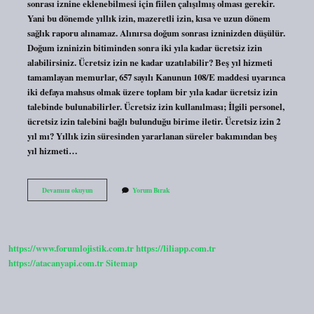
sonrası iznine eklenebilmesi için fiilen çalışılmış olması gerekir.
Yani bu dönemde yıllık izin, mazeretli izin, kısa ve uzun dönem
sağlık raporu alınamaz. Alınırsa doğum sonrası izninizden düşülür.
Doğum izninizin bitiminden sonra iki yıla kadar ücretsiz izin
alabilirsiniz. Ücretsiz izin ne kadar uzatılabilir? Beş yıl hizmeti
tamamlayan memurlar, 657 sayılı Kanunun 108/E maddesi uyarınca
iki defaya mahsus olmak üzere toplam bir yıla kadar ücretsiz izin
talebinde bulunabilirler. Ücretsiz izin kullanılması; İlgili personel,
ücretsiz izin talebini bağlı bulunduğu birime iletir. Ücretsiz izin 2
yıl mı? Yıllık izin süresinden yararlanan süreler bakımından beş
yıl hizmeti…
Ücretsiz
Devamını okuyun
Yorum Bırak
Izin
Uzatılır
Mı
https://www.forumlojistik.com.tr
https://liliapp.com.tr
https://atacanyapi.com.tr
Sitemap