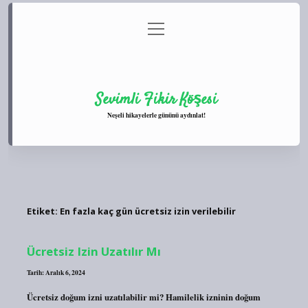
menüyü
Anasayfa
Gizlilik Politikası
Yasal Uyarı
aç
Hakkımızda
Sevimli Fikir Köşesi
Neşeli hikayelerle gününü aydınlat!
Etiket:
En fazla kaç gün ücretsiz izin verilebilir
Ücretsiz Izin Uzatılır Mı
Tarih: Aralık 6, 2024
Ücretsiz doğum izni uzatılabilir mi? Hamilelik izninin doğum