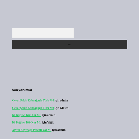
Arama
Son yorumlar
Cevat Şakir Kabaağaçlı Türk Mü
için
admin
Cevat Şakir Kabaağaçlı Türk Mü
için
Gülten
Ki Bağlacı Kü Olur Mu
için
admin
Ki Bağlacı Kü Olur Mu
için
Yiğit
Afyon Kaymağı Patenti Var Mı
için
admin