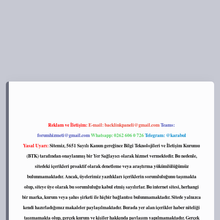
s://tulipbett.net/
Reklam ve İletişim:
E-mail:
backlinkpaneli@gmail.com
Teams:
forumhizmeti@gmail.com
Whatsapp: 0262 606 0 726
Telegram: @karabul
Yasal Uyarı:
Sitemiz, 5651 Sayılı Kanun gereğince Bilgi Teknolojileri ve İletişim Kurumu
(BTK) tarafından onaylanmış bir Yer Sağlayıcı olarak hizmet vermektedir. Bu nedenle,
sitedeki içerikleri proaktif olarak denetleme veya araştırma yükümlülüğümüz
bulunmamaktadır. Ancak, üyelerimiz yazdıkları içeriklerin sorumluluğunu taşımakta
olup, siteye üye olarak bu sorumluluğu kabul etmiş sayılırlar. Bu internet sitesi, herhangi
bir marka, kurum veya şahıs şirketi ile hiçbir bağlantısı bulunmamaktadır. Sitede yalnızca
kendi hazırladığımız makaleler paylaşılmaktadır. Burada yer alan içerikler haber niteliği
taşımamakta olup, gerçek kurum ve kişiler hakkında paylaşım yapılmamaktadır. Gerçek