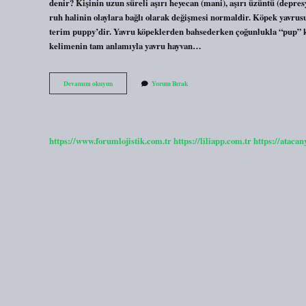
denir? Kişinin uzun süreli aşırı heyecan (mani), aşırı üzüntü (depres
ruh halinin olaylara bağlı olarak değişmesi normaldir. Köpek yavrus
terim puppy’dir. Yavru köpeklerden bahsederken çoğunlukla “pup” k
kelimenin tam anlamıyla yavru hayvan…
Manık
Devamını okuyun
Yorum Bırak
Ne
Yavrusu
https://www.forumlojistik.com.tr
https://liliapp.com.tr
https://atacan