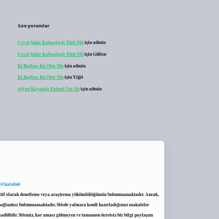
Son yorumlar
Cevat Şakir Kabaağaçlı Türk Mü
için
admin
Cevat Şakir Kabaağaçlı Türk Mü
için
Gülten
Ki Bağlacı Kü Olur Mu
için
admin
Ki Bağlacı Kü Olur Mu
için
Yiğit
Afyon Kaymağı Patenti Var Mı
için
admin
 @karabul
proaktif olarak denetleme veya araştırma yükümlülüğümüz bulunmamaktadır. Ancak,
r bağlantısı bulunmamaktadır. Sitede yalnızca kendi hazırladığımız makaleler
sadüfidir. Sitemiz, kar amacı gütmeyen ve tamamen ücretsiz bir bilgi paylaşım