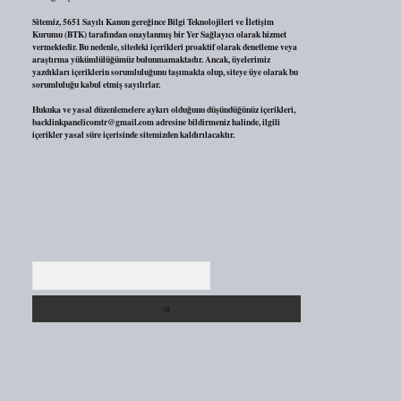
Sitemiz, 5651 Sayılı Kanun gereğince Bilgi Teknolojileri ve İletişim
Kurumu (BTK) tarafından onaylanmış bir Yer Sağlayıcı olarak hizmet
vermektedir. Bu nedenle, sitedeki içerikleri proaktif olarak denetleme veya
araştırma yükümlülüğümüz bulunmamaktadır. Ancak, üyelerimiz
yazdıkları içeriklerin sorumluluğunu taşımakta olup, siteye üye olarak bu
sorumluluğu kabul etmiş sayılırlar.
Hukuka ve yasal düzenlemelere aykırı olduğunu düşündüğünüz içerikleri,
backlinkpanelicomtr@gmail.com
adresine bildirmeniz halinde, ilgili
içerikler yasal süre içerisinde sitemizden kaldırılacaktır.
Arama