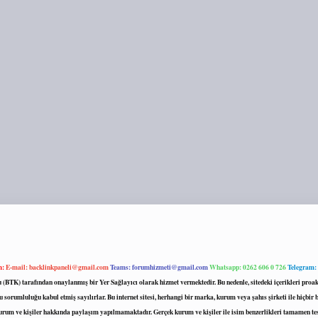
m:
E-mail:
backlinkpaneli@gmail.com
Teams:
forumhizmeti@gmail.com
Whatsapp: 0262 606 0 726
Telegram:
mu (BTK) tarafından onaylanmış bir Yer Sağlayıcı olarak hizmet vermektedir. Bu nedenle, sitedeki içerikleri 
 sorumluluğu kabul etmiş sayılırlar. Bu internet sitesi, herhangi bir marka, kurum veya şahıs şirketi ile hiçbi
kurum ve kişiler hakkında paylaşım yapılmamaktadır. Gerçek kurum ve kişiler ile isim benzerlikleri tamamen te