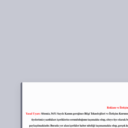
Reklam ve İletişi
Yasal Uyarı:
Sitemiz, 5651 Sayılı Kanun gereğince Bilgi Teknolojileri ve İletişim Kuru
üyelerimiz yazdıkları içeriklerin sorumluluğunu taşımakta olup, siteye üye olarak bu
paylaşılmaktadır. Burada yer alan içerikler haber niteliği taşımamakta olup, gerçek 