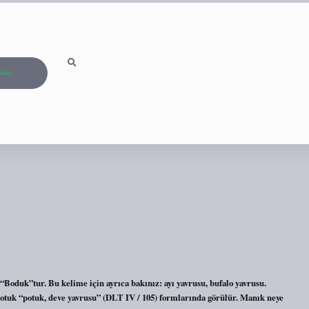
ızda
Boduk”tur. Bu kelime için ayrıca bakınız: ayı yavrusu, bufalo yavrusu.
otuk “potuk, deve yavrusu” (DLT IV / 105) formlarında görülür. Manık neye