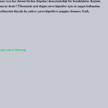
yon) veya her ikisini birden (bipolar) deneyimlediği bir bozukluktur. Kişinin
una ne denir? Ülkemizde yeni doğan yavru köpekler için en yaygın kullanılan
elimesini duysak da, sadece yavru köpeklere puppies denmez. Enik,
yapi.com.tr
Sitemap