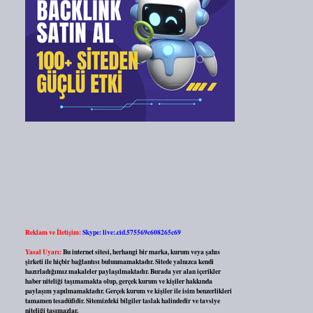
Reklam ve İletişim:
Skype: live:.cid.575569c608265c69
Yasal Uyarı:
Bu internet sitesi, herhangi bir marka, kurum veya şahıs
şirketi ile hiçbir bağlantısı bulunmamaktadır. Sitede yalnızca kendi
hazırladığımız makaleler paylaşılmaktadır. Burada yer alan içerikler
haber niteliği taşımamakta olup, gerçek kurum ve kişiler hakkında
paylaşım yapılmamaktadır. Gerçek kurum ve kişiler ile isim benzerlikleri
tamamen tesadüfidir. Sitemizdeki bilgiler taslak halindedir ve tavsiye
niteliği taşımazlar.