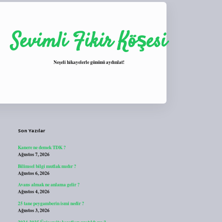
Sevimli Fikir Köşesi
Neşeli hikayelerle gününü aydınlat!
Sidebar
https://tulipbett.net/
Son Yazılar
Kanere ne demek TDK ?
Ağustos 7, 2026
Bilimsel bilgi mutlak mıdır ?
Ağustos 6, 2026
Avans almak ne anlama gelir ?
Ağustos 4, 2026
25 tane peygamberin ismi nedir ?
Ağustos 3, 2026
2024-2025 Üniversite kayıtları uzatıldı mı ?