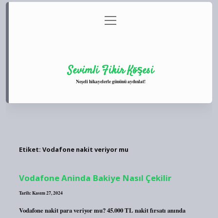
menüyü
Anasayfa
Gizlilik Politikası
Yasal Uyarı
aç
Hakkımızda
Sevimli Fikir Köşesi
Neşeli hikayelerle gününü aydınlat!
Etiket:
Vodafone nakit veriyor mu
Vodafone Aninda Bakiye Nasıl Çekilir
Tarih: Kasım 27, 2024
Vodafone nakit para veriyor mu? 45.000 TL nakit fırsatı anında