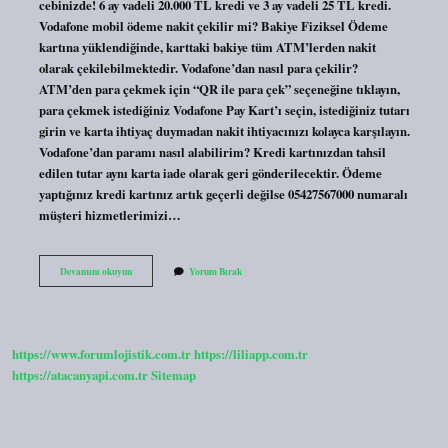
cebinizde! 6 ay vadeli 20.000 TL kredi ve 3 ay vadeli 25 TL kredi.
Vodafone mobil ödeme nakit çekilir mi? Bakiye Fiziksel Ödeme
kartına yüklendiğinde, karttaki bakiye tüm ATM’lerden nakit
olarak çekilebilmektedir. Vodafone’dan nasıl para çekilir?
ATM’den para çekmek için “QR ile para çek” seçeneğine tıklayın,
para çekmek istediğiniz Vodafone Pay Kart’ı seçin, istediğiniz tutarı
girin ve karta ihtiyaç duymadan nakit ihtiyacınızı kolayca karşılayın.
Vodafone’dan paramı nasıl alabilirim? Kredi kartınızdan tahsil
edilen tutar aynı karta iade olarak geri gönderilecektir. Ödeme
yaptığınız kredi kartınız artık geçerli değilse 05427567000 numaralı
müşteri hizmetlerimizi…
Vodafone
Devamını okuyun
Yorum Bırak
Aninda
Bakiye
Nasıl
Çekilir
https://www.forumlojistik.com.tr
https://liliapp.com.tr
https://atacanyapi.com.tr
Sitemap