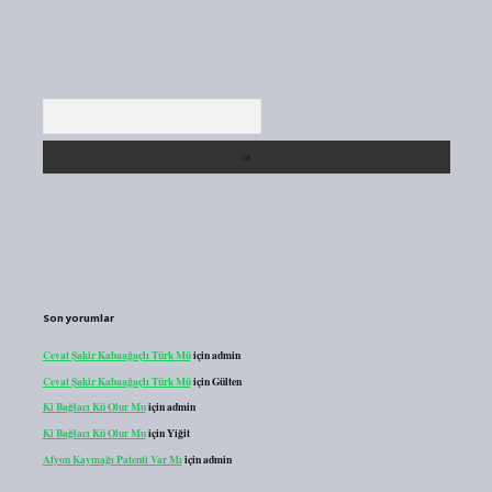
Arama
Son yorumlar
Cevat Şakir Kabaağaçlı Türk Mü
için
admin
Cevat Şakir Kabaağaçlı Türk Mü
için
Gülten
Ki Bağlacı Kü Olur Mu
için
admin
Ki Bağlacı Kü Olur Mu
için
Yiğit
Afyon Kaymağı Patenti Var Mı
için
admin