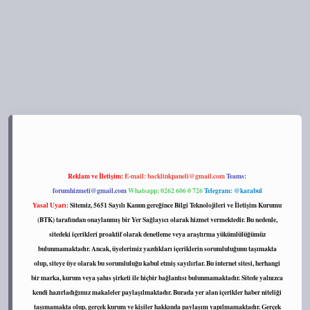
://tulipbett.net/
Reklam ve İletişim:
E-mail:
backlinkpaneli@gmail.com
Teams:
forumhizmeti@gmail.com
Whatsapp: 0262 606 0 726
Telegram: @karabul
Yasal Uyarı:
Sitemiz, 5651 Sayılı Kanun gereğince Bilgi Teknolojileri ve İletişim Kurumu
(BTK) tarafından onaylanmış bir Yer Sağlayıcı olarak hizmet vermektedir. Bu nedenle,
sitedeki içerikleri proaktif olarak denetleme veya araştırma yükümlülüğümüz
bulunmamaktadır. Ancak, üyelerimiz yazdıkları içeriklerin sorumluluğunu taşımakta
olup, siteye üye olarak bu sorumluluğu kabul etmiş sayılırlar. Bu internet sitesi, herhangi
bir marka, kurum veya şahıs şirketi ile hiçbir bağlantısı bulunmamaktadır. Sitede yalnızca
kendi hazırladığımız makaleler paylaşılmaktadır. Burada yer alan içerikler haber niteliği
taşımamakta olup, gerçek kurum ve kişiler hakkında paylaşım yapılmamaktadır. Gerçek