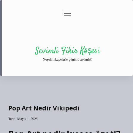
menüyü
Anasayfa
Gizlilik Politikası
Yasal Uyarı
aç
Hakkımızda
Sevimli Fikir Köşesi
Neşeli hikayelerle gününü aydınlat!
Pop Art Nedir Vikipedi
Tarih: Mayıs 1, 2025