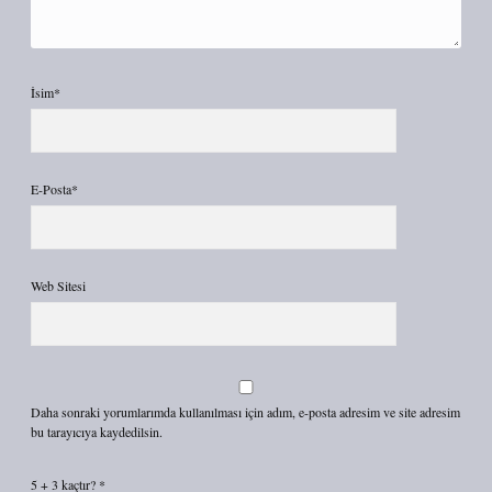
İsim*
E-Posta*
Web Sitesi
Daha sonraki yorumlarımda kullanılması için adım, e-posta adresim ve site adresim
bu tarayıcıya kaydedilsin.
5 + 3 kaçtır?
*