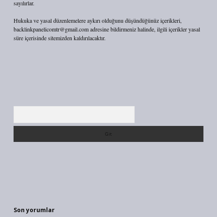
sayılırlar.
Hukuka ve yasal düzenlemelere aykırı olduğunu düşündüğünüz içerikleri,
backlinkpanelicomtr@gmail.com
adresine bildirmeniz halinde, ilgili içerikler yasal
süre içerisinde sitemizden kaldırılacaktır.
Arama
Son yorumlar